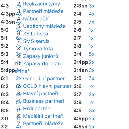
Realizační týmy
4:3
7x
2:3sn
3x
Partneři mládeže
4:3pp
4x
2:4
4x
Nábor dětí
4:3sn
4x
2:5
7x
Úspěchy mládeže
5:0
3x
2:6
1x
ZŠ Labská
5:1
6x
2:7
1x
SMS servis
5:2
4x
2:8
1x
Týmová fota
5:3
7x
3:4
5x
Zápasy juniorů
5:4
4x
3:4pp
2x
Zápasy dorostu
5:4pp
1x
3:4sn
3x
Partneři
6:1
2x
3:5
7x
Generální partner
GOLD hlavní partner
6:2
6x
3:6
1x
Hlavní partneři
6:3
4x
3:7
2x
Business partneři
6:4
5x
3:9
1x
Hrdí partneři
6:5
1x
4:5
3x
Mediální partneři
7:0
1x
4:5pp
2x
Partneři mládeže
7:2
4x
4:5sn
2x