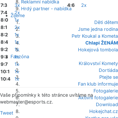
Reklamní nabídka
7:3
3x
4:6
2x
Hrdý partner - nabídka
7:4
2x
Žijeme
8:0
1x
Děti dětem
8:1
2x
Jsme jedna rodina
8:2
1x
Petr Koukal a Kometa
8:4
1x
Chlapi ŽENÁM
9:2
1x
Hokejová tombola
Fanzóna
9:3
1x
Království Komety
9:7
1x
Dortiáda
10:1
1x
Ptejte se
10:4
1x
Fan klub informuje
Fotogalerie
Vaše připomínky k této stránce uvítáme na
Aktivní fotogalerie
webmaster
@esports.cz.
Download
Hokejchat.cz
Tweet