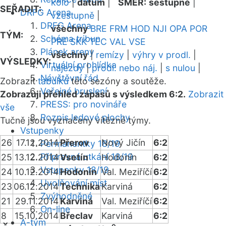
kolo
|
datum
|
SMĚR:
sestupně
|
SEŘADIT:
DRFG Arena
vzestupně
|
DRFG Arena
všechny
BRE
FRM
HOD
NJI
OPA
POR
TÝM:
Schéma tribun
PRE
SKK
TEC
VAL
VSE
Plánek areny
všechny
|
remízy
|
výhry v prodl.
|
VÝSLEDKY:
Virtuální prohlídka
nájezdy
|
prodl. nebo náj.
|
s nulou
|
Návštěvní řád
Zobrazit
tabulku
této sezóny a soutěže.
Veřejné bruslení
Zobrazuji přehled zápasů s výsledkem 6:2.
Zobrazit
PRESS: pro novináře
vše
Rozpis ledové plochy
Tučně jsou vyznačeny vítězné týmy.
Vstupenky
26
17.12.2014
Přerov
Nový Jičín
6:2
Permanentky 18/19
Přípravná utkání 18/19
25
13.12.2014
Vsetín
Hodonín
6:2
Vstupenky 18/19
24
10.12.2014
Hodonín
Val. Meziříčí
6:2
Uvolňování míst
23
06.12.2014
Technika
Karviná
6:2
Zvýhodněné
21
29.11.2014
Karviná
Val. Meziříčí
6:2
On-line
8
15.10.2014
Břeclav
Karviná
6:2
A-tým