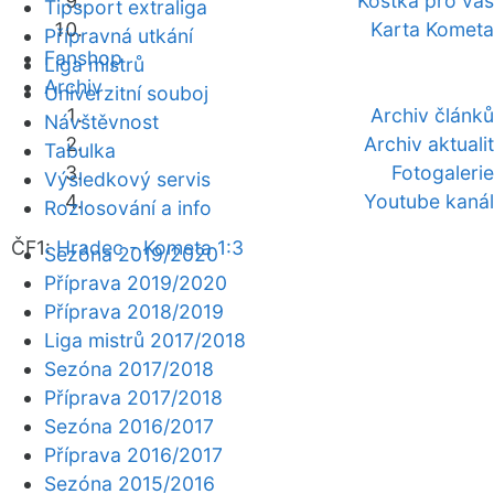
Kostka pro vás
Tipsport extraliga
Karta Kometa
Přípravná utkání
Fanshop
Liga mistrů
Archiv
Univerzitní souboj
Archiv článků
Návštěvnost
Archiv aktualit
Tabulka
Fotogalerie
Výsledkový servis
Youtube kanál
Rozlosování a info
ČF1:
Hradec - Kometa 1:3
Sezóna 2019/2020
Příprava 2019/2020
Příprava 2018/2019
Liga mistrů 2017/2018
Sezóna 2017/2018
Příprava 2017/2018
Sezóna 2016/2017
Příprava 2016/2017
Sezóna 2015/2016