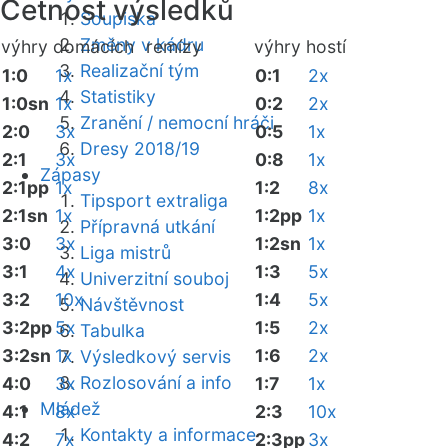
Četnost výsledků
Soupiska
Změny v kádru
výhry domácích
remízy
výhry hostí
Realizační tým
1:0
1x
0:1
2x
Statistiky
1:0sn
1x
0:2
2x
Zranění / nemocní hráči
2:0
3x
0:5
1x
Dresy 2018/19
2:1
3x
0:8
1x
Zápasy
2:1pp
1x
1:2
8x
Tipsport extraliga
2:1sn
1x
1:2pp
1x
Přípravná utkání
3:0
3x
1:2sn
1x
Liga mistrů
3:1
4x
1:3
5x
Univerzitní souboj
3:2
10x
1:4
5x
Návštěvnost
3:2pp
5x
1:5
2x
Tabulka
3:2sn
1x
1:6
2x
Výsledkový servis
Rozlosování a info
4:0
3x
1:7
1x
Mládež
4:1
8x
2:3
10x
Kontakty a informace
4:2
7x
2:3pp
3x