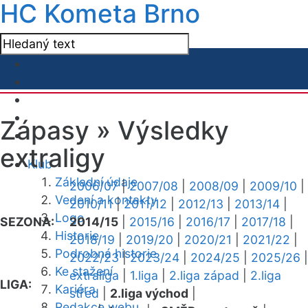
HC Kometa Brno
Zápasy »
Výsledky
extraligy
Klub
Základní údaje
2006/07
|
2007/08
|
2008/09
|
2009/10
|
Vedení a kontakty
2010/11
|
2011/12
|
2012/13
|
2013/14
|
Logo
SEZONA:
2014/15
|
2015/16
|
2016/17
|
2017/18
|
Historie
2018/19
|
2019/20
|
2020/21
|
2021/22
|
Podrobná historie
2022/23
|
2023/24
|
2024/25
|
2025/26
|
Ke stažení
extraliga
|
1.liga
|
2.liga západ
|
2.liga
LIGA:
Kariéra
střed
|
2.liga východ
|
Redakce webu