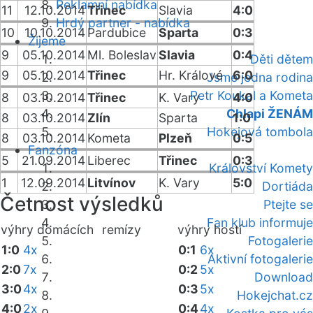
Reklamní nabídka
11
12.10.2014
Třinec
Slavia
4:0
Hrdý partner - nabídka
10
10.10.2014
Pardubice
Sparta
0:3
Žijeme
9
05.10.2014
Ml. Boleslav
Slavia
0:4
Děti dětem
9
05.10.2014
Třinec
Hr. Králové
6:0
Jsme jedna rodina
Petr Koukal a Kometa
8
03.10.2014
Třinec
K. Vary
4:0
Chlapi ŽENÁM
8
03.10.2014
Zlín
Sparta
1:0
Hokejová tombola
8
03.10.2014
Kometa
Plzeň
0:5
Fanzóna
5
21.09.2014
Liberec
Třinec
0:3
Království Komety
1
12.09.2014
Litvínov
K. Vary
5:0
Dortiáda
Četnost výsledků
Ptejte se
Fan klub informuje
výhry domácích
remízy
výhry hostí
Fotogalerie
1:0
4x
0:1
6x
Aktivní fotogalerie
2:0
7x
0:2
5x
Download
3:0
4x
0:3
5x
Hokejchat.cz
4:0
2x
0:4
4x