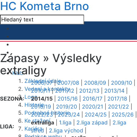
HC Kometa Brno
Zápasy »
Výsledky
extraligy
Klub
Základní údaje
2006/07
|
2007/08
|
2008/09
|
2009/10
|
Vedení a kontakty
2010/11
|
2011/12
|
2012/13
|
2013/14
|
Logo
SEZONA:
2014/15
|
2015/16
|
2016/17
|
2017/18
|
Historie
2018/19
|
2019/20
|
2020/21
|
2021/22
|
Podrobná historie
2022/23
|
2023/24
|
2024/25
|
2025/26
|
Ke stažení
extraliga
|
1.liga
|
2.liga západ
|
2.liga
LIGA:
Kariéra
střed
|
2.liga východ
|
Redakce webu