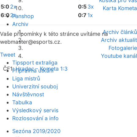
Kostka pro vás
5:0
2x
0:5
3x
Karta Kometa
6:0
2x
0:7
1x
Fanshop
Archiv
Archiv článků
Vaše připomínky k této stránce uvítáme na
Archiv aktualit
webmaster
@esports.cz.
Fotogalerie
Tweet
Youtube kanál
Tipsport extraliga
ČF1:
Hradec - Kometa 1:3
Přípravná utkání
Liga mistrů
Univerzitní souboj
Návštěvnost
Tabulka
Výsledkový servis
Rozlosování a info
Sezóna 2019/2020