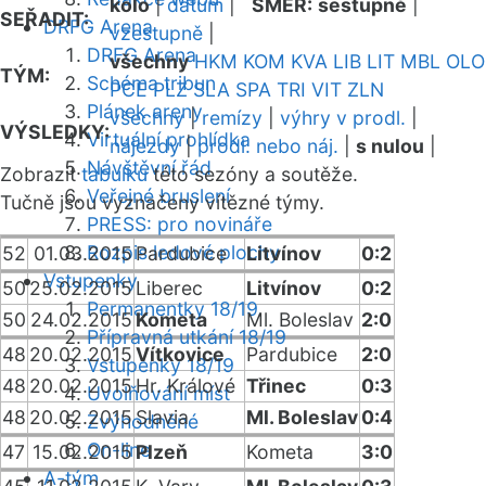
kolo
|
datum
|
SMĚR:
sestupně
|
SEŘADIT:
DRFG Arena
vzestupně
|
DRFG Arena
všechny
HKM
KOM
KVA
LIB
LIT
MBL
OLO
TÝM:
Schéma tribun
PCE
PLZ
SLA
SPA
TRI
VIT
ZLN
Plánek areny
všechny
|
remízy
|
výhry v prodl.
|
VÝSLEDKY:
Virtuální prohlídka
nájezdy
|
prodl. nebo náj.
|
s nulou
|
Návštěvní řád
Zobrazit
tabulku
této sezóny a soutěže.
Veřejné bruslení
Tučně jsou vyznačeny vítězné týmy.
PRESS: pro novináře
Rozpis ledové plochy
52
01.03.2015
Pardubice
Litvínov
0:2
Vstupenky
50
25.02.2015
Liberec
Litvínov
0:2
Permanentky 18/19
50
24.02.2015
Kometa
Ml. Boleslav
2:0
Přípravná utkání 18/19
48
20.02.2015
Vítkovice
Pardubice
2:0
Vstupenky 18/19
48
20.02.2015
Hr. Králové
Třinec
0:3
Uvolňování míst
48
20.02.2015
Slavia
Ml. Boleslav
0:4
Zvýhodněné
On-line
47
15.02.2015
Plzeň
Kometa
3:0
A-tým