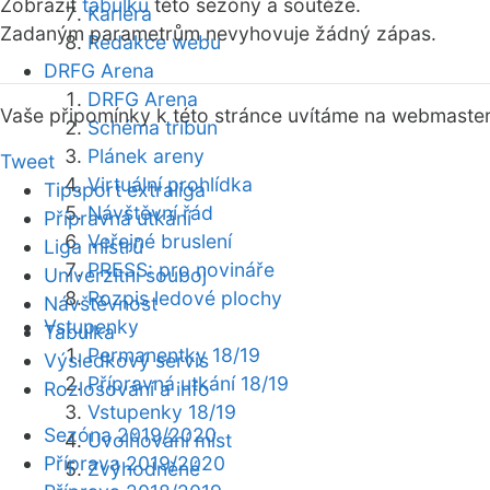
Zobrazit
tabulku
této sezóny a soutěže.
Kariéra
Zadaným parametrům nevyhovuje žádný zápas.
Redakce webu
DRFG Arena
DRFG Arena
Vaše připomínky k této stránce uvítáme na webmaste
Schéma tribun
Plánek areny
Tweet
Virtuální prohlídka
Tipsport extraliga
Návštěvní řád
Přípravná utkání
Veřejné bruslení
Liga mistrů
PRESS: pro novináře
Univerzitní souboj
Rozpis ledové plochy
Návštěvnost
Vstupenky
Tabulka
Permanentky 18/19
Výsledkový servis
Přípravná utkání 18/19
Rozlosování a info
Vstupenky 18/19
Sezóna 2019/2020
Uvolňování míst
Příprava 2019/2020
Zvýhodněné