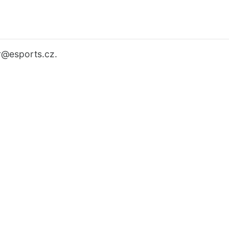
r
@esports.cz.