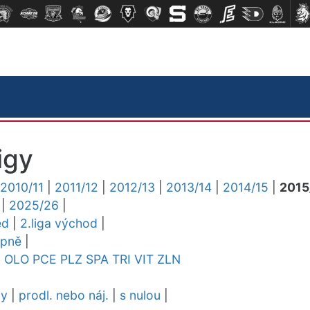
igy
2010/11
|
2011/12
|
2012/13
|
2013/14
|
2014/15
|
2015
|
2025/26
|
ed
|
2.liga východ
|
upně
|
L
OLO
PCE
PLZ
SPA
TRI
VIT
ZLN
dy
|
prodl. nebo náj.
|
s nulou
|