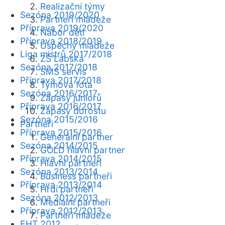
Realizační týmy
Sezóna 2019/2020
Partneři mládeže
Příprava 2019/2020
Nábor dětí
Příprava 2018/2019
Úspěchy mládeže
Liga mistrů 2017/2018
ZŠ Labská
Sezóna 2017/2018
SMS servis
Příprava 2017/2018
Týmová fota
Sezóna 2016/2017
Zápasy juniorů
Příprava 2016/2017
Zápasy dorostu
Sezóna 2015/2016
Partneři
Příprava 2015/2016
Generální partner
Sezóna 2014/2015
GOLD hlavní partner
Příprava 2014/2015
Hlavní partneři
Sezóna 2013/2014
Business partneři
Příprava 2013/2014
Hrdí partneři
Sezóna 2012/2013
Mediální partneři
Příprava 2012/2013
Partneři mládeže
EHT 2012