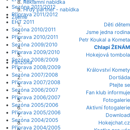
Reklamní nabídka
Sezóna 2011/2012
Hrdý partner - nabídka
Příprava 2011/2012
Žijeme
EHT 2011
Děti dětem
Sezóna 2010/2011
Jsme jedna rodina
Příprava 2010/2011
Petr Koukal a Kometa
Sezóna 2009/2010
Chlapi ŽENÁM
Příprava 2009/2010
Hokejová tombola
Sezóna 2008/2009
Fanzóna
Příprava 2008/2009
Království Komety
Sezóna 2007/2008
Dortiáda
Příprava 2007/2008
Ptejte se
Sezóna 2006/2007
Fan klub informuje
Příprava 2006/2007
Fotogalerie
Sezóna 2005/2006
Aktivní fotogalerie
Příprava 2005/2006
Download
Sezóna 2004/2005
Hokejchat.cz
Příprava 2004/2005