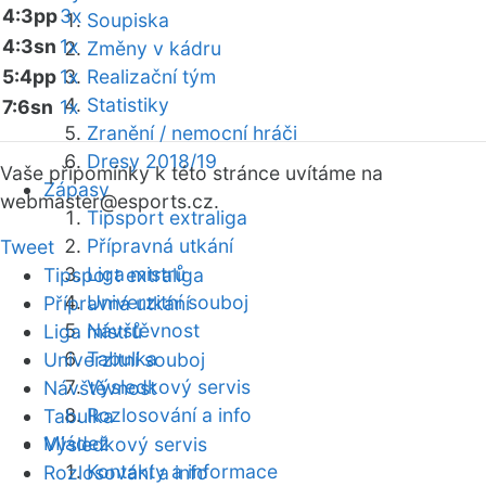
4:3pp
3x
Soupiska
4:3sn
1x
Změny v kádru
5:4pp
1x
Realizační tým
Statistiky
7:6sn
1x
Zranění / nemocní hráči
Dresy 2018/19
Vaše připomínky k této stránce uvítáme na
Zápasy
webmaster
@esports.cz.
Tipsport extraliga
Přípravná utkání
Tweet
Liga mistrů
Tipsport extraliga
Univerzitní souboj
Přípravná utkání
Návštěvnost
Liga mistrů
Tabulka
Univerzitní souboj
Výsledkový servis
Návštěvnost
Rozlosování a info
Tabulka
Mládež
Výsledkový servis
Kontakty a informace
Rozlosování a info