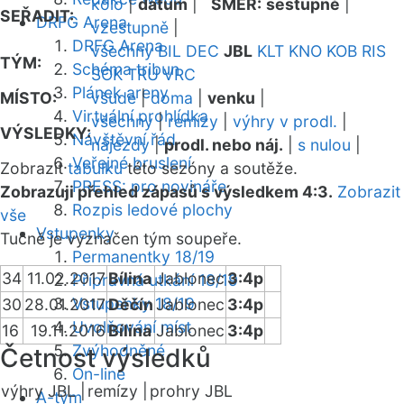
kolo
|
datum
|
SMĚR:
sestupně
|
SEŘADIT:
DRFG Arena
vzestupně
|
DRFG Arena
všechny
BIL
DEC
JBL
KLT
KNO
KOB
RIS
TÝM:
Schéma tribun
SOK
TRU
VRC
Plánek areny
MÍSTO:
všude
|
doma
|
venku
|
Virtuální prohlídka
všechny
|
remízy
|
výhry v prodl.
|
VÝSLEDKY:
Návštěvní řád
nájezdy
|
prodl. nebo náj.
|
s nulou
|
Veřejné bruslení
Zobrazit
tabulku
této sezóny a soutěže.
PRESS: pro novináře
Zobrazuji přehled zápasů s výsledkem 4:3.
Zobrazit
Rozpis ledové plochy
vše
Vstupenky
Tučně je vyznačen tým soupeře.
Permanentky 18/19
34
11.02.2017
Bílina
Jablonec
3:4p
Přípravná utkání 18/19
Vstupenky 18/19
30
28.01.2017
Děčín
Jablonec
3:4p
Uvolňování míst
16
19.11.2016
Bílina
Jablonec
3:4p
Zvýhodněné
Četnost výsledků
On-line
výhry JBL |
remízy |
prohry JBL
A-tým