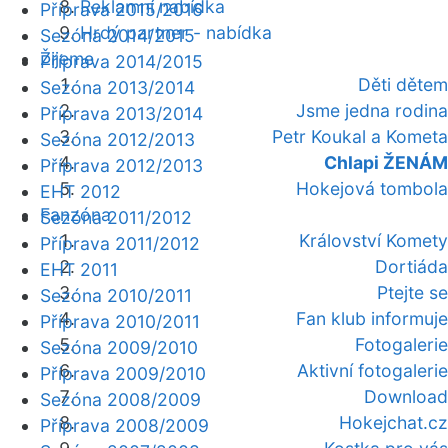
Reklamní nabídka
Příprava 2015/2016
Hrdý partner - nabídka
Sezóna 2014/2015
Žijeme
Příprava 2014/2015
Děti dětem
Sezóna 2013/2014
Jsme jedna rodina
Příprava 2013/2014
Petr Koukal a Kometa
Sezóna 2012/2013
Chlapi ŽENÁM
Příprava 2012/2013
Hokejová tombola
EHT 2012
Fanzóna
Sezóna 2011/2012
Království Komety
Příprava 2011/2012
Dortiáda
EHT 2011
Ptejte se
Sezóna 2010/2011
Fan klub informuje
Příprava 2010/2011
Fotogalerie
Sezóna 2009/2010
Aktivní fotogalerie
Příprava 2009/2010
Download
Sezóna 2008/2009
Hokejchat.cz
Příprava 2008/2009