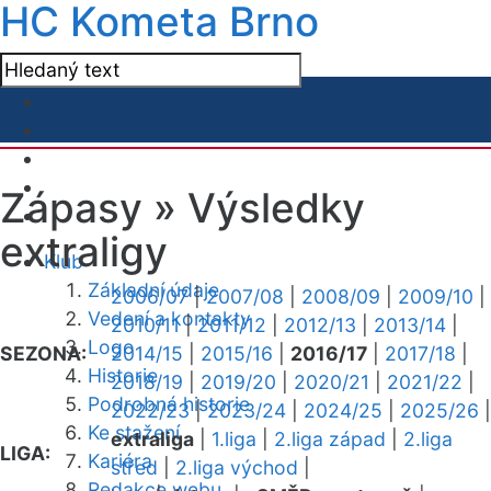
HC Kometa Brno
Zápasy »
Výsledky
extraligy
Klub
Základní údaje
2006/07
|
2007/08
|
2008/09
|
2009/10
|
Vedení a kontakty
2010/11
|
2011/12
|
2012/13
|
2013/14
|
Logo
SEZONA:
2014/15
|
2015/16
|
2016/17
|
2017/18
|
Historie
2018/19
|
2019/20
|
2020/21
|
2021/22
|
Podrobná historie
2022/23
|
2023/24
|
2024/25
|
2025/26
|
Ke stažení
extraliga
|
1.liga
|
2.liga západ
|
2.liga
LIGA:
Kariéra
střed
|
2.liga východ
|
Redakce webu