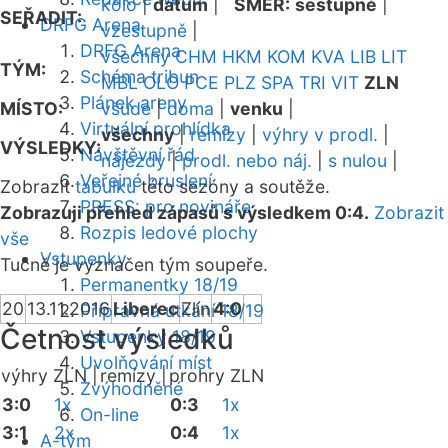
kolo
|
datum
|
SMĚR:
sestupně
|
SEŘADIT:
DRFG Arena
vzestupně
|
DRFG Arena
všechny
CHM
HKM
KOM
KVA
LIB
LIT
TÝM:
Schéma tribun
MBL
OLO
PCE
PLZ
SPA
TRI
VIT
ZLN
Plánek areny
MÍSTO:
všude
|
doma
|
venku
|
Virtuální prohlídka
všechny
|
remízy
|
výhry v prodl.
|
VÝSLEDKY:
Návštěvní řád
nájezdy
|
prodl. nebo náj.
|
s nulou
|
Veřejné bruslení
Zobrazit
tabulku
této sezóny a soutěže.
PRESS: pro novináře
Zobrazuji přehled zápasů s výsledkem 0:4.
Zobrazit
Rozpis ledové plochy
vše
Vstupenky
Tučně je vyznačen tým soupeře.
Permanentky 18/19
20
13.11.2016
Liberec
Zlín
4:0
Přípravná utkání 18/19
Četnost výsledků
Vstupenky 18/19
Uvolňování míst
výhry ZLN |
remízy |
prohry ZLN
Zvýhodněné
3:0
1x
0:3
1x
On-line
3:1
2x
0:4
1x
A-tým