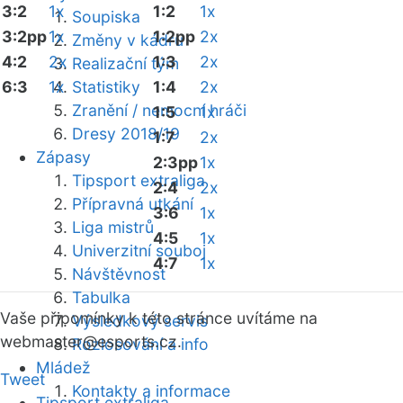
3:2
1x
1:2
1x
Soupiska
3:2pp
1x
1:2pp
2x
Změny v kádru
4:2
2x
1:3
2x
Realizační tým
6:3
1x
Statistiky
1:4
2x
Zranění / nemocní hráči
1:5
1x
Dresy 2018/19
1:7
2x
Zápasy
2:3pp
1x
Tipsport extraliga
2:4
2x
Přípravná utkání
3:6
1x
Liga mistrů
4:5
1x
Univerzitní souboj
4:7
1x
Návštěvnost
Tabulka
Vaše připomínky k této stránce uvítáme na
Výsledkový servis
webmaster
@esports.cz.
Rozlosování a info
Mládež
Tweet
Kontakty a informace
Tipsport extraliga