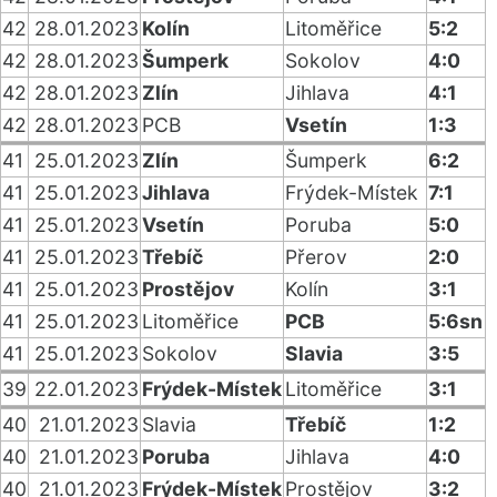
42
28.01.2023
Kolín
Litoměřice
5:2
42
28.01.2023
Šumperk
Sokolov
4:0
42
28.01.2023
Zlín
Jihlava
4:1
42
28.01.2023
PCB
Vsetín
1:3
41
25.01.2023
Zlín
Šumperk
6:2
41
25.01.2023
Jihlava
Frýdek-Místek
7:1
41
25.01.2023
Vsetín
Poruba
5:0
41
25.01.2023
Třebíč
Přerov
2:0
41
25.01.2023
Prostějov
Kolín
3:1
41
25.01.2023
Litoměřice
PCB
5:6sn
41
25.01.2023
Sokolov
Slavia
3:5
39
22.01.2023
Frýdek-Místek
Litoměřice
3:1
40
21.01.2023
Slavia
Třebíč
1:2
40
21.01.2023
Poruba
Jihlava
4:0
40
21.01.2023
Frýdek-Místek
Prostějov
3:2