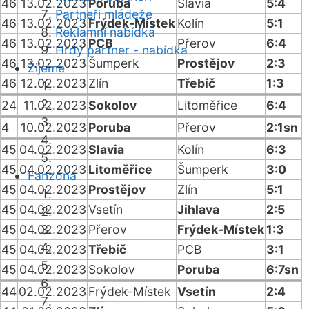
46
13.02.2023
Poruba
Slavia
5:4
Partneři mládeže
46
13.02.2023
Frýdek-Místek
Kolín
5:1
Reklamní nabídka
46
13.02.2023
PCB
Přerov
6:4
Hrdý partner - nabídka
46
13.02.2023
Šumperk
Prostějov
2:3
Žijeme
46
12.02.2023
Zlín
Třebíč
1:3
24
11.02.2023
Sokolov
Litoměřice
6:4
4
10.02.2023
Poruba
Přerov
2:1sn
45
04.02.2023
Slavia
Kolín
6:3
45
04.02.2023
Litoměřice
Šumperk
3:0
Fanzóna
45
04.02.2023
Prostějov
Zlín
5:1
45
04.02.2023
Vsetín
Jihlava
2:5
45
04.02.2023
Přerov
Frýdek-Místek
1:3
45
04.02.2023
Třebíč
PCB
3:1
45
04.02.2023
Sokolov
Poruba
6:7sn
44
02.02.2023
Frýdek-Místek
Vsetín
2:4