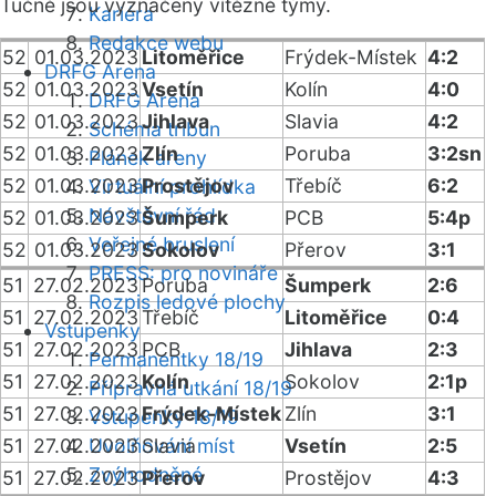
Tučně jsou vyznačeny vítězné týmy.
Kariéra
Redakce webu
52
01.03.2023
Litoměřice
Frýdek-Místek
4:2
DRFG Arena
52
01.03.2023
Vsetín
Kolín
4:0
DRFG Arena
52
01.03.2023
Jihlava
Slavia
4:2
Schéma tribun
52
01.03.2023
Zlín
Poruba
3:2sn
Plánek areny
52
01.03.2023
Prostějov
Třebíč
6:2
Virtuální prohlídka
Návštěvní řád
52
01.03.2023
Šumperk
PCB
5:4p
Veřejné bruslení
52
01.03.2023
Sokolov
Přerov
3:1
PRESS: pro novináře
51
27.02.2023
Poruba
Šumperk
2:6
Rozpis ledové plochy
51
27.02.2023
Třebíč
Litoměřice
0:4
Vstupenky
51
27.02.2023
PCB
Jihlava
2:3
Permanentky 18/19
51
27.02.2023
Kolín
Sokolov
2:1p
Přípravná utkání 18/19
51
27.02.2023
Frýdek-Místek
Zlín
3:1
Vstupenky 18/19
51
27.02.2023
Uvolňování míst
Slavia
Vsetín
2:5
Zvýhodněné
51
27.02.2023
Přerov
Prostějov
4:3