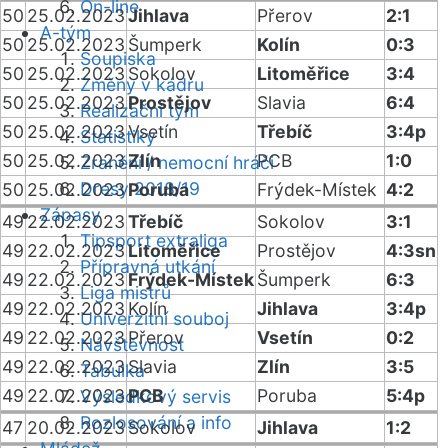
On-line
50
25.02.2023
Jihlava
Přerov
2:1
A-tým
50
25.02.2023
Šumperk
Kolín
0:3
Soupiska
50
25.02.2023
Sokolov
Litoměřice
3:4
Změny v kádru
50
25.02.2023
Prostějov
Slavia
6:4
Realizační tým
50
25.02.2023
Vsetín
Třebíč
3:4p
Statistiky
50
25.02.2023
Zlín
PCB
1:0
Zranění / nemocní hráči
Dresy 2018/19
50
25.02.2023
Poruba
Frýdek-Místek
4:2
Zápasy
49
22.02.2023
Třebíč
Sokolov
3:1
Tipsport extraliga
49
22.02.2023
Litoměřice
Prostějov
4:3sn
Přípravná utkání
49
22.02.2023
Frýdek-Místek
Šumperk
6:3
Liga mistrů
49
22.02.2023
Kolín
Jihlava
3:4p
Univerzitní souboj
49
22.02.2023
Přerov
Vsetín
0:2
Návštěvnost
49
22.02.2023
Slavia
Zlín
3:5
Tabulka
49
22.02.2023
PCB
Poruba
5:4p
Výsledkový servis
Rozlosování a info
47
20.02.2023
Sokolov
Jihlava
1:2