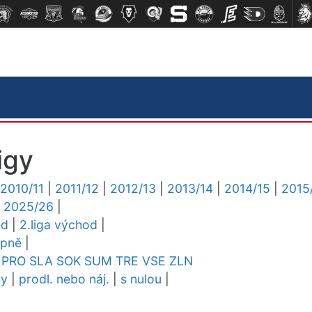
igy
2010/11
|
2011/12
|
2012/13
|
2013/14
|
2014/15
|
2015
|
2025/26
|
ed
|
2.liga východ
|
upně
|
PRO
SLA
SOK
SUM
TRE
VSE
ZLN
dy
|
prodl. nebo náj.
|
s nulou
|