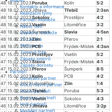
Mládež
48
18.02.2023
Poruba
Kolín
5:2
Kontakty a informace
48
18.02.2023
Jihlava
Třebíč
2:3sn
Realizační týmy
48
18.02.2023
Sokolov
Prostějov
4:2
Partneři mládeže
48
18.02.2023
Vsetín
Litoměřice
3:2
Nábor dětí
48
18.02.2023
Šumperk
Slavia
4:5sn
Úspěchy mládeže
48
18.02.2023
ZŠ Labská
Zlín
Přerov
2:1
SMS servis
48
18.02.2023
PCB
Frýdek-Místek
4:3sn
Týmová fota
47
15.02.2023
Prostějov
Vsetín
5:2
Zápasy juniorů
47
15.02.2023
Slavia
Frýdek-Místek
4:1
Zápasy dorostu
47
15.02.2023
Přerov
Šumperk
8:5
Partneři
47
15.02.2023
Kolín
PCB
4:2
Generální partner
47
15.02.2023
Litoměřice
Zlín
1:4
GOLD hlavní partner
47
15.02.2023
Třebíč
Poruba
5:3
Hlavní partneři
Business partneři
46
13.02.2023
Vsetín
Sokolov
4:3
Hrdí partneři
46
13.02.2023
Jihlava
Litoměřice
3:2p
Mediální partneři