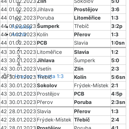
44
01.02.2023
Zlín
Sokolov
5:0
44
01.02.2023
Jihlava
Prostějov
3:6
44
01.02.2023
Poruba
Litoměřice
1:3
44
01.02.2023
Šumperk
Třebíč
3:2p
Fanshop
Archiv
44
01.02.2023
Kolín
Přerov
1:3
44
01.02.2023
PCB
Slavia
1:0sn
43
30.01.2023
Litoměřice
Slavia
1:2
43
30.01.2023
Jihlava
Šumperk
5:0
43
30.01.2023
Vsetín
Zlín
2:3
ČF1:
Hradec - Kometa 1:3
43
30.01.2023
Třebíč
Kolín
5:6sn
43
30.01.2023
Sokolov
Frýdek-Místek
2:1
43
30.01.2023
Prostějov
PCB
4:5p
43
30.01.2023
Přerov
Poruba
2:3sn
42
28.01.2023
Slavia
Přerov
1:3
42
28.01.2023
Frýdek-Místek
Třebíč
2:4
42
28.01.2023
Prostějov
Poruba
4:1