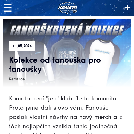
+
☰
11.05.2026
Kolekce od fanouška pro
fanoušky
Redakce
Kometa není "jen" klub. Je to komunita.
Proto jsme dali slovo vám. Fanoušci
poslali vlastní návrhy na nový merch a z
těch nejlepších vznikla tahle jedinečná