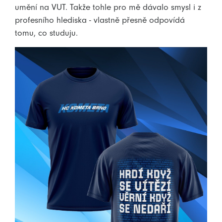
umění na VUT. Takže tohle pro mě dávalo smysl i z
profesního hlediska - vlastně přesně odpovídá
tomu, co studuju.