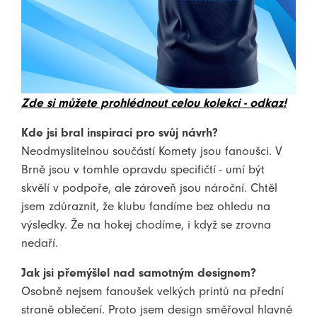
Zde si můžete prohlédnout celou kolekci - odkaz!
Kde jsi bral inspiraci pro svůj návrh?
Neodmyslitelnou součástí Komety jsou fanoušci. V
Brně jsou v tomhle opravdu specifičtí - umí být
skvělí v podpoře, ale zároveň jsou nároční. Chtěl
jsem zdůraznit, že klubu fandíme bez ohledu na
výsledky. Že na hokej chodíme, i když se zrovna
nedaří.
Jak jsi přemýšlel nad samotným designem?
Osobně nejsem fanoušek velkých printů na přední
straně oblečení. Proto jsem design směřoval hlavně