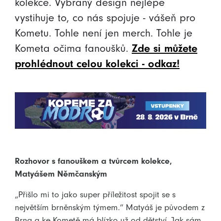
kolekce. Vybraný design nejlépe
vystihuje to, co nás spojuje - vášeň pro
Kometu. Tohle není jen merch. Tohle je
Kometa očima fanoušků.
Zde si můžete
prohlédnout celou kolekci - odkaz!
Rozhovor s fanouškem a tvůrcem kolekce,
Matyášem Němčanským
„Přišlo mi to jako super příležitost spojit se s
největším brněnským týmem.“ Matyáš je původem z
Brna a ke Kometě má blízko už od dětství. Jak sám