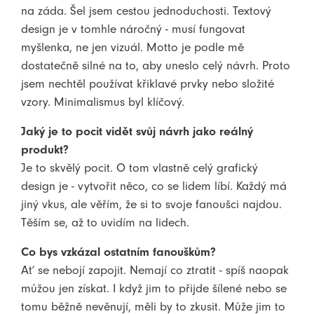
na záda. Šel jsem cestou jednoduchosti. Textový
design je v tomhle náročný - musí fungovat
myšlenka, ne jen vizuál. Motto je podle mě
dostatečně silné na to, aby uneslo celý návrh. Proto
jsem nechtěl používat křiklavé prvky nebo složité
vzory. Minimalismus byl klíčový.
Jaký je to pocit vidět svůj návrh jako reálný
produkt?
Je to skvělý pocit. O tom vlastně celý grafický
design je - vytvořit něco, co se lidem líbí. Každý má
jiný vkus, ale věřím, že si to svoje fanoušci najdou.
Těším se, až to uvidím na lidech.
Co bys vzkázal ostatním fanouškům?
Ať se nebojí zapojit. Nemají co ztratit - spíš naopak
můžou jen získat. I když jim to přijde šílené nebo se
tomu běžně nevěnují, měli by to zkusit. Může jim to