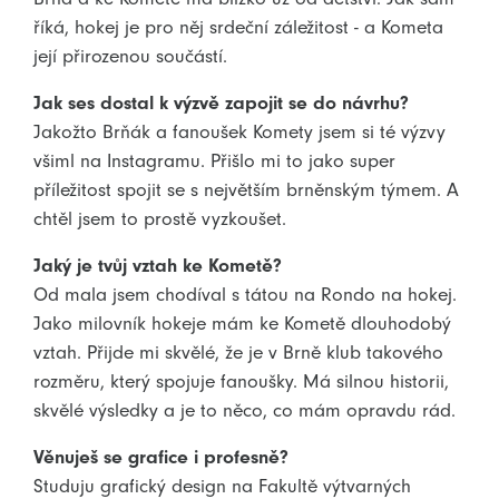
říká, hokej je pro něj srdeční záležitost - a Kometa
její přirozenou součástí.
Jak ses dostal k výzvě zapojit se do návrhu?
Jakožto Brňák a fanoušek Komety jsem si té výzvy
všiml na Instagramu. Přišlo mi to jako super
příležitost spojit se s největším brněnským týmem. A
chtěl jsem to prostě vyzkoušet.
Jaký je tvůj vztah ke Kometě?
Od mala jsem chodíval s tátou na Rondo na hokej.
Jako milovník hokeje mám ke Kometě dlouhodobý
vztah. Přijde mi skvělé, že je v Brně klub takového
rozměru, který spojuje fanoušky. Má silnou historii,
skvělé výsledky a je to něco, co mám opravdu rád.
Věnuješ se grafice i profesně?
Studuju grafický design na Fakultě výtvarných