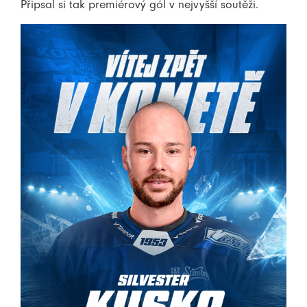
Připsal si tak premiérový gól v nejvyšší soutěži.