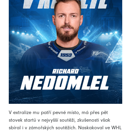
V extralize mu patří pevné místo, má přes pět
stovek startů v nejvyšší soutěži, zkušenosti však
sbíral i v zámořských soutěžích. Naskakoval ve WHL