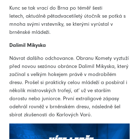
Kunc se tak vrací do Brna po téměř šesti
letech, aktuálně pětadvacetiletý útočník se potká s
mnoha svými vrstevníky, se kterými vyrůstal v
brněnské mládeži.
Dalimil Mikyska
Návrat dalšího odchovance. Obranu Komety vyztuží
před novou sezónou obránce Dalimil Mikyska, který
začínal s velkým hokejem právě v modrobílém
dresu. Prošel si prakticky celou mládeží a posbíral i
několik mistrovských trofejí, ať už ve starším
dorostu nebo juniorce. První extraligové zápasy
odehrál rovněž v brněnském dresu, následně šel
sbírat zkušenosti do Karlových Varů.