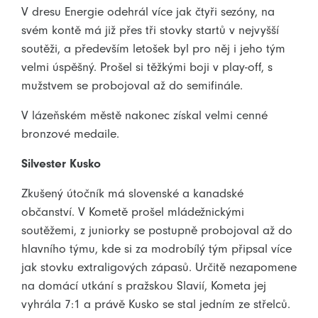
V dresu Energie odehrál více jak čtyři sezóny, na
svém kontě má již přes tři stovky startů v nejvyšší
soutěži, a především letošek byl pro něj i jeho tým
velmi úspěšný. Prošel si těžkými boji v play-off, s
mužstvem se probojoval až do semifinále.
V lázeňském městě nakonec získal velmi cenné
bronzové medaile.
Silvester Kusko
Zkušený útočník má slovenské a kanadské
občanství. V Kometě prošel mládežnickými
soutěžemi, z juniorky se postupně probojoval až do
hlavního týmu, kde si za modrobílý tým připsal více
jak stovku extraligových zápasů. Určitě nezapomene
na domácí utkání s pražskou Slavií, Kometa jej
vyhrála 7:1 a právě Kusko se stal jedním ze střelců.