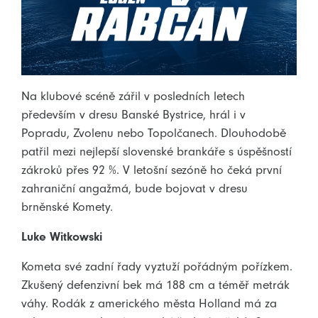
Na klubové scéně zářil v posledních letech
především v dresu Banské Bystrice, hrál i v
Popradu, Zvolenu nebo Topolčanech. Dlouhodobě
patřil mezi nejlepší slovenské brankáře s úspěšností
zákroků přes 92 %. V letošní sezóně ho čeká první
zahraniční angažmá, bude bojovat v dresu
brněnské Komety.
Luke Witkowski
Kometa své zadní řady vyztuží pořádným pořízkem.
Zkušený defenzivní bek má 188 cm a téměř metrák
váhy. Rodák z amerického města Holland má za