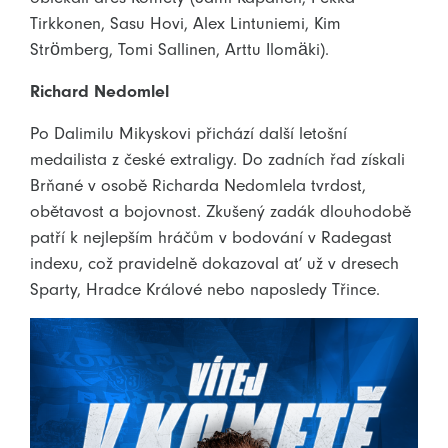
Tirkkonen, Sasu Hovi, Alex Lintuniemi, Kim
Strömberg, Tomi Sallinen, Arttu Ilomäki).
Richard Nedomlel
Po Dalimilu Mikyskovi přichází další letošní
medailista z české extraligy. Do zadních řad získali
Brňané v osobě Richarda Nedomlela tvrdost,
obětavost a bojovnost. Zkušený zadák dlouhodobě
patří k nejlepším hráčům v bodování v Radegast
indexu, což pravidelně dokazoval ať už v dresech
Sparty, Hradce Králové nebo naposledy Třince.