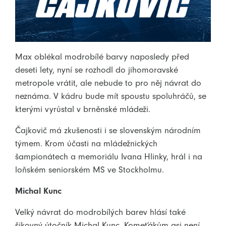
Max oblékal modrobílé barvy naposledy před
deseti lety, nyní se rozhodl do jihomoravské
metropole vrátit, ale nebude to pro něj návrat do
neznáma. V kádru bude mít spoustu spoluhráčů, se
kterými vyrůstal v brněnské mládeži.
Čajkovič má zkušenosti i se slovenským národním
týmem. Krom účasti na mládežnických
šampionátech a memoriálu Ivana Hlinky, hrál i na
loňském seniorském MS ve Stockholmu.
Michal Kunc
Velký návrat do modrobílých barev hlásí také
šikovný útočník Michal Kunc. Komeťákům asi není