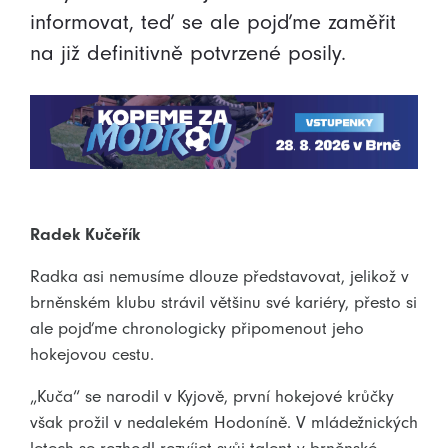
informovat, teď se ale pojďme zaměřit
na již definitivně potvrzené posily.
Radek Kučeřík
Radka asi nemusíme dlouze představovat, jelikož v
brněnském klubu strávil většinu své kariéry, přesto si
ale pojďme chronologicky připomenout jeho
hokejovou cestu.
„Kuča“ se narodil v Kyjově, první hokejové krůčky
však prožil v nedalekém Hodoníně. V mládežnických
letech se rozhodl rozvíjet svůj talent v brněnské