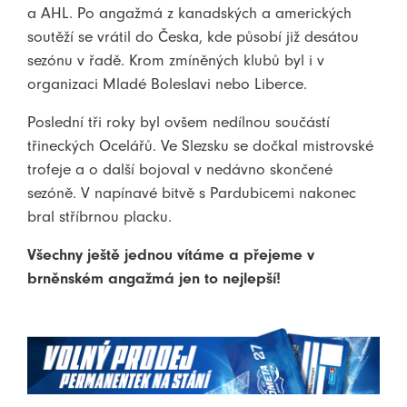
a AHL. Po angažmá z kanadských a amerických
soutěží se vrátil do Česka, kde působí již desátou
sezónu v řadě. Krom zmíněných klubů byl i v
organizaci Mladé Boleslavi nebo Liberce.
Poslední tři roky byl ovšem nedílnou součástí
třineckých Ocelářů. Ve Slezsku se dočkal mistrovské
trofeje a o další bojoval v nedávno skončené
sezóně. V napínavé bitvě s Pardubicemi nakonec
bral stříbrnou placku.
Všechny ještě jednou vítáme a přejeme v
brněnském angažmá jen to nejlepší!