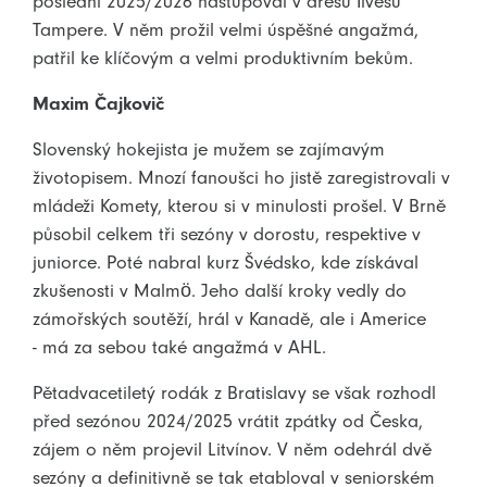
poslední 2025/2026 nastupoval v dresu Ilvesu
Tampere. V něm prožil velmi úspěšné angažmá,
patřil ke klíčovým a velmi produktivním bekům.
Maxim Čajkovič
Slovenský hokejista je mužem se zajímavým
životopisem. Mnozí fanoušci ho jistě zaregistrovali v
mládeži Komety, kterou si v minulosti prošel. V Brně
působil celkem tři sezóny v dorostu, respektive v
juniorce. Poté nabral kurz Švédsko, kde získával
zkušenosti v Malmö. Jeho další kroky vedly do
zámořských soutěží, hrál v Kanadě, ale i Americe
- má za sebou také angažmá v AHL.
Pětadvacetiletý rodák z Bratislavy se však rozhodl
před sezónou 2024/2025 vrátit zpátky od Česka,
zájem o něm projevil Litvínov. V něm odehrál dvě
sezóny a definitivně se tak etabloval v seniorském