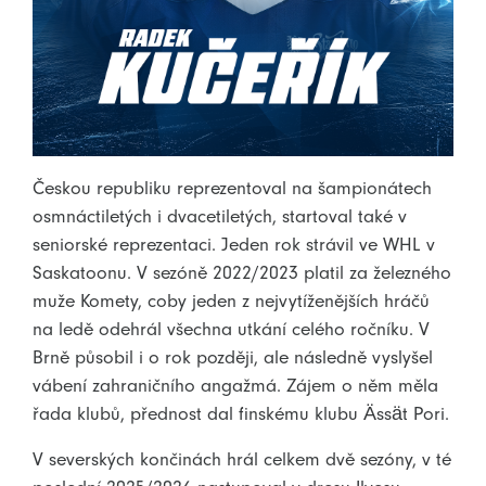
Českou republiku reprezentoval na šampionátech
osmnáctiletých i dvacetiletých, startoval také v
seniorské reprezentaci. Jeden rok strávil ve WHL v
Saskatoonu. V sezóně 2022/2023 platil za železného
muže Komety, coby jeden z nejvytíženějších hráčů
na ledě odehrál všechna utkání celého ročníku. V
Brně působil i o rok později, ale následně vyslyšel
vábení zahraničního angažmá. Zájem o něm měla
řada klubů, přednost dal finskému klubu Ässät Pori.
V severských končinách hrál celkem dvě sezóny, v té