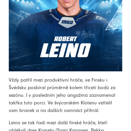
Vždy patřil mezi produktivní hráče, ve Finsku i
Švédsku posbíral průměrně kolem třiceti bodů za
sezónu. I v posledním jeho angažmá zaznamenal
takřka tuto porci. Ve švýcarském Klotenu vstřelil
osm branek a na dalších osmnáct přihrál.
Leino se tak řadí mezi další finské hráče, kteří
oblékali dres Komety (Sami Kapanen, Pekka