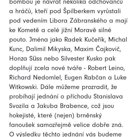
bombou je návrat několika odchovanců
a hráčů, kteří pod Špilberkem vyrůstali
pod vedením Libora Zábranského a mají
ke Kometě a celé jižní Moravě silné
pouto. Jména jako Radek Kučeřík, Michal
Kunc, Dalimil Mikyska, Maxim Čajkovič,
Honza Süss nebo Silvester Kusko pak
doplňují zcela nové tváře - Robert Leino,
Richard Nedomlel, Eugen Rabčan a Luke
Witkowski. Dále můžeme prozradit, že
probíhají jednání o příchodu Stanislava
Svozila a Jakuba Brabence, což jsou
hokejisté, které (nejen) brněnský
fanoušek samozřejmě velice dobře zná.
O výsledku těchto jednání vás budeme