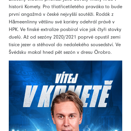
historii Komety. Pro třiatřicetiletého praváka to bude
první angažmá v české nejvyšší soutěži. Rodák z
Hämeenlinny většinu své kariéry odehrál právě v
HPK. Ve finské extralize posbíral více jak čtyři stovky
duelů. Až od sezóny 2020/2021 poprvé opustil zemi
tisíce jezer a stěhoval do nedalekého sousedství. Ve
Švédsku makal hned pět sezón v dresu Örobro.