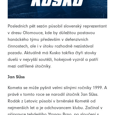
Posledních pět sezón působil slovenský reprezentant
v dresu Olomouce, kde by důležitou postavou
hanáckého týmu především v defenzivních
činnostech, ale i v útoku rozhodně nezůstával
pozadu. Aktuálně má Kusko takřka čtyři stovky
duelů v nejvyšší soutěži, hokejově vyzrál a patří
mezi ostřílené útočníky.
Jan Süss
Kometa se může pyšnit velmi silnými ročníky 1999. A
právě v tomto roce se narodil útočník Jan Süss.
Rodák z Letovic působí v brněnské Kometě od
nejmenších let a je odchovancem klubu. Začínal v
přípravce tehdejšího Ytongu Brno, po sloučení s