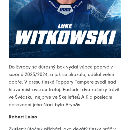
Do Evropy se důrazný bek vydal vůbec poprvé v
sezóně 2023/2024, a jak se ukázalo, udělal velmi
dobře. V dresu finské Tappary Tampere zvedl nad
hlavu mistrovskou trofej. Poslední dva ročníky trávil
ve Švédsku, nejprve ve Skellefteå AIK a poslední
dosavadní jeho štací bylo Brynäs.
Robert Leino
Zkušený útočník přichází jako devátý finský hráč v