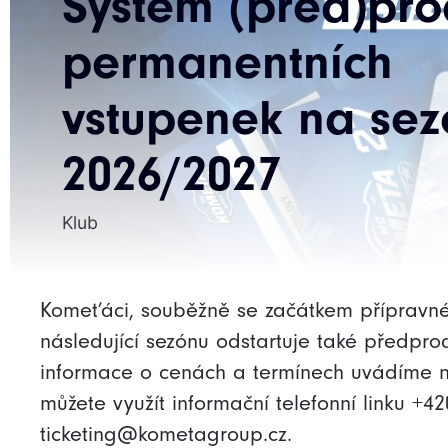
Systém (před)pro
permanentních
vstupenek na se
2026/2027
Klub
Komeťáci, souběžně se začátkem přípravn
následující sezónu odstartuje také předpro
informace o cenách a termínech uvádíme n
můžete využít informační telefonní linku +
ticketing@kometagroup.cz.