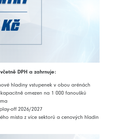
č včetně DPH a zahrnuje:
nové hladiny vstupenek v obou arénách
je kapacitně omezen na 1 000 fanoušků
rma
play-off 2026/2027
ého místa z více sektorů a cenových hladin