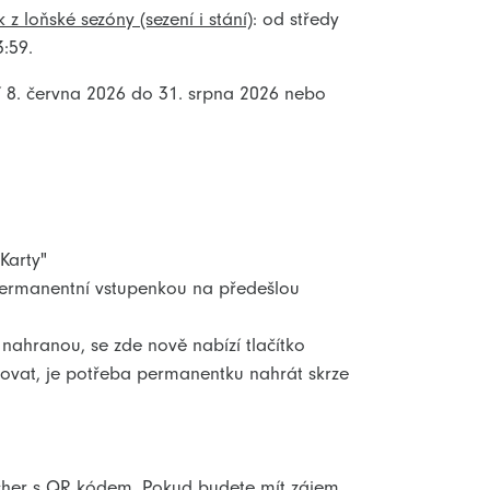
 loňské sezóny (sezení i stání)
: od středy
:59.
í 8. června 2026 do 31. srpna 2026 nebo
Karty"
permanentní vstupenkou na předešlou
nahranou, se zde nově nabízí tlačítko
árovat, je potřeba permanentku nahrát skrze
cher s QR kódem. Pokud budete mít zájem