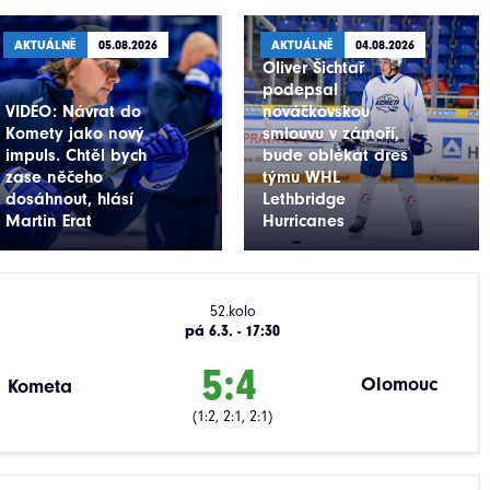
AKTUÁLNĚ
05.08.2026
AKTUÁLNĚ
04.08.2026
Oliver Šichtař
podepsal
VIDEO: Návrat do
nováčkovskou
Komety jako nový
smlouvu v zámoří,
impuls. Chtěl bych
bude oblékat dres
zase něčeho
týmu WHL
dosáhnout, hlásí
Lethbridge
Martin Erat
Hurricanes
52.kolo
pá 6.3. - 17:30
5:4
Olomouc
Kometa
(1:2, 2:1, 2:1)