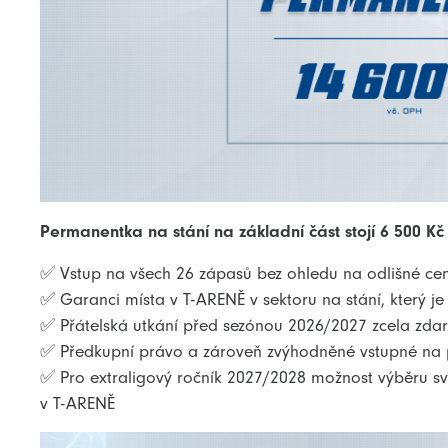
Permanentka na stání na základní část stojí 6 500 K
✅ Vstup na všech 26 zápasů bez ohledu na odlišné ce
✅ Garanci místa v T-ARENĚ v sektoru na stání, který 
✅ Přátelská utkání před sezónou 2026/2027 zcela zda
✅ Předkupní právo a zároveň zvýhodněné vstupné na 
✅ Pro extraligový ročník 2027/2028 možnost výběru sv
v T-ARENĚ