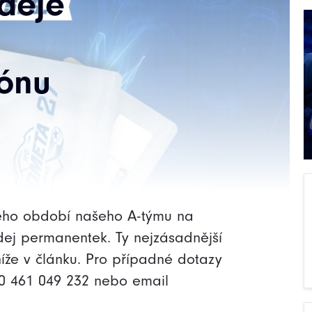
deje
zónu
ého období našeho A-týmu na
dej permanentek. Ty nejzásadnější
íže v článku. Pro případné dotazy
420 461 049 232 nebo email