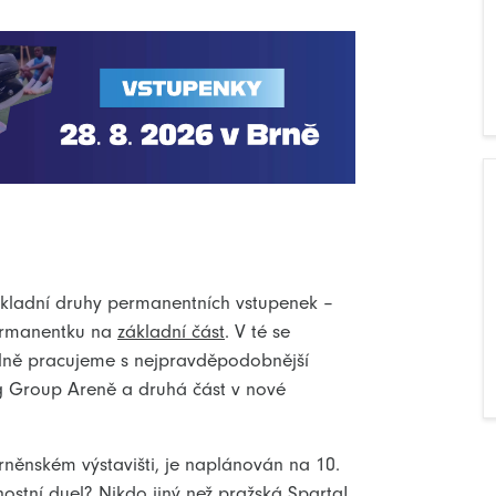
ákladní druhy permanentních vstupenek –
ermanentku na
základní čás
t
. V té se
lně pracujeme s nejpravděpodobnější
ng Group Areně a druhá část v nové
něnském výstavišti, je naplánován na 10.
ostní duel? Nikdo jiný než pražská Sparta!