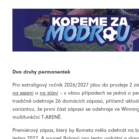
Dva druhy permanentek
Pro extraligový ročník 2026/2027 jdou do prodeje 2 z
na sezení
a
na stání
– v obou případech se jedná o p
tradičně odehraje 26 domácích zápasů, přičemž aktuá
variantou, že první část zápasů se odehraje ve Winni
multifunkční T-ARENĚ.
Premiérový zápas, který by Kometa měla odehrát na br
ledna 2027. A soupeř Brňanů pro tento unikátní a slavn