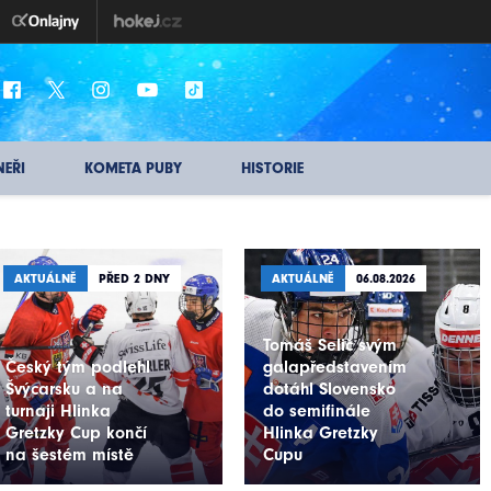
NEŘI
KOMETA PUBY
HISTORIE
AKTUÁLNĚ
PŘED 2 DNY
AKTUÁLNĚ
06.08.2026
Tomáš Selič svým
Český tým podlehl
galapředstavením
Švýcarsku a na
dotáhl Slovensko
turnaji Hlinka
do semifinále
Gretzky Cup končí
Hlinka Gretzky
na šestém místě
Cupu