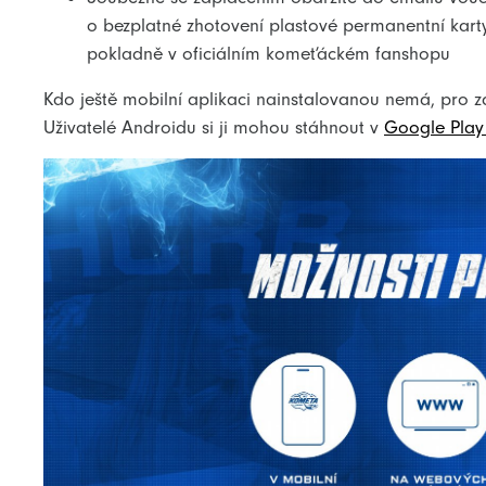
o bezplatné zhotovení plastové permanentní karty
pokladně v oficiálním komeťáckém fanshopu
Kdo ještě mobilní aplikaci nainstalovanou nemá, pro za
Uživatelé Androidu si ji mohou stáhnout v
Google Play 