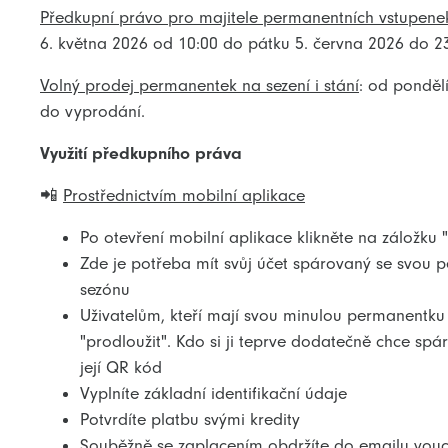
Předkupní právo pro majitele permanentních vstupenek z
6. května 2026 od 10:00 do pátku 5. června 2026 do 23
Volný prodej permanentek na sezení i stání
: od ponděl
do vyprodání.
Využití předkupního práva
📲
Prostřednictvím mobilní aplikace
Po otevření mobilní aplikace klikněte na záložku "
Zde je potřeba mít svůj účet spárovaný se svou 
sezónu
Uživatelům, kteří mají svou minulou permanentku 
"prodloužit". Kdo si ji teprve dodatečně chce sp
její QR kód
Vyplníte základní identifikační údaje
Potvrdíte platbu svými kredity
Souběžně se zaplacením obdržíte do emailu vou