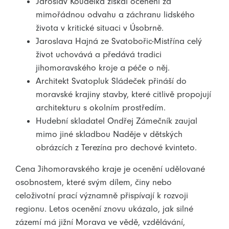
Jaroslav Koudelka získal ocenění za
mimořádnou odvahu a záchranu lidského
života v kritické situaci v Úsobrně.
Jaroslava Hajná ze Svatobořic-Mistřína celý
život uchovává a předává tradici
jihomoravského kroje a péče o něj.
Architekt Svatopluk Sládeček přináší do
moravské krajiny stavby, které citlivě propojují
architekturu s okolním prostředím.
Hudební skladatel Ondřej Zámečník zaujal
mimo jiné skladbou Naděje v dětských
obrázcích z Terezína pro dechové kvinteto.
Cena Jihomoravského kraje je ocenění udělované
osobnostem, které svým dílem, činy nebo
celoživotní prací významně přispívají k rozvoji
regionu. Letos ocenění znovu ukázalo, jak silné
zázemí má jižní Morava ve vědě, vzdělávání,