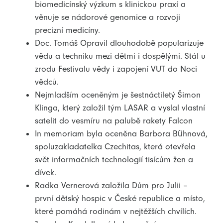
biomedicínský výzkum s klinickou praxí a
věnuje se nádorové genomice a rozvoji
precizní medicíny.
Doc. Tomáš Opravil dlouhodobě popularizuje
vědu a techniku mezi dětmi i dospělými. Stál u
zrodu Festivalu vědy i zapojení VUT do Noci
vědců.
Nejmladším oceněným je šestnáctiletý Šimon
Klinga, který založil tým LASAR a vyslal vlastní
satelit do vesmíru na palubě rakety Falcon
In memoriam byla oceněna Barbora Bühnová,
spoluzakladatelka Czechitas, která otevřela
svět informačních technologií tisícům žen a
dívek.
Radka Vernerová založila Dům pro Julii –
první dětský hospic v České republice a místo,
které pomáhá rodinám v nejtěžších chvílích.