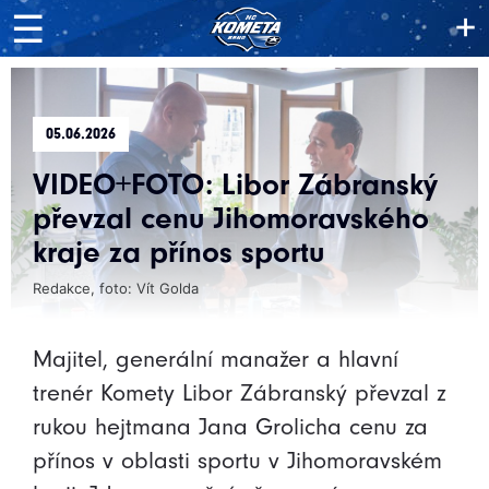
+
☰
05.06.2026
VIDEO+FOTO: Libor Zábranský
převzal cenu Jihomoravského
kraje za přínos sportu
Redakce, foto: Vít Golda
Majitel, generální manažer a hlavní
trenér Komety Libor Zábranský převzal z
rukou hejtmana Jana Grolicha cenu za
přínos v oblasti sportu v Jihomoravském