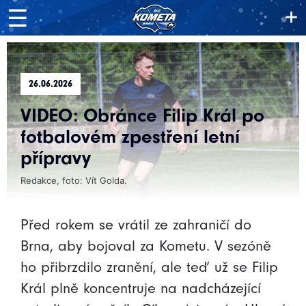
+
☰
26.06.2026
VIDEO: Obránce Filip Král po
fotbalovém zpestření letní
přípravy
Redakce, foto: Vít Golda.
Před rokem se vrátil ze zahraničí do
Brna, aby bojoval za Kometu. V sezóně
ho přibrzdilo zranění, ale teď už se Filip
Král plně koncentruje na nadcházející