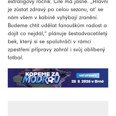
extraligový ročník. Cíle má jasné. „Hlavní
je zůstat zdravý po celou sezonu, ať se
nám všem v kabině vyhýbají zranění.
Budeme chtít udělat fanouškům radost a
dojít co nejdál,“ plánuje šestadvacetiletý
bek, který si se spoluhráči v rámci
zpestření přípravy zahrál i svůj oblíbený
fotbal.