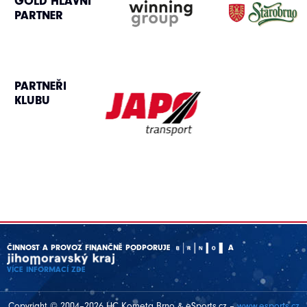
GOLD HLAVNÍ
PARTNER
PARTNEŘI
KLUBU
ČINNOST A PROVOZ FINANČNĚ PODPORUJE
A
VÍCE INFORMACÍ ZDE
Copyright © 2004–2026 HC Kometa Brno & eSports.cz –
www.esports.cz