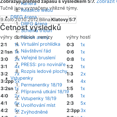
Zobrazuji přehled zápasů s výsledkem 5:7.
Zobrazit 
Kariéra
Tučně jsou vyznačeny vítězné týmy.
Redakce webu
DRFG Arena
9.kolo
20.10.2012
Bílina
Klatovy
5:7
DRFG Arena
Četnost výsledků
Schéma tribun
výhry domácích
remízy
výhry hostí
Plánek areny
Virtuální prohlídka
2:1
1x
0:3
1x
Návštěvní řád
2:1sn
1x
0:6
1x
Veřejné bruslení
3:0
2x
0:8
1x
PRESS: pro novináře
3:1
4x
1:2
1x
Rozpis ledové plochy
3:2
7x
1:3
2x
Vstupenky
3:2pp
5x
1:4
4x
Permanentky 18/19
3:2sn
1x
1:5
1x
Přípravná utkání 18/19
4:0
2x
1:6
1x
Vstupenky 18/19
4:1
6x
2:3
5x
Uvolňování míst
4:2
5x
2:3pp
3x
Zvýhodněné