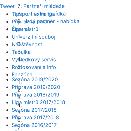
Partneři mládeže
Tweet
Reklamní nabídka
Tipsport extraliga
Hrdý partner - nabídka
Přípravná utkání
Žijeme
Liga mistrů
Univerzitní souboj
Návštěvnost
Tabulka
Výsledkový servis
Rozlosování a info
Fanzóna
Sezóna 2019/2020
Příprava 2019/2020
Příprava 2018/2019
Liga mistrů 2017/2018
Sezóna 2017/2018
Příprava 2017/2018
Sezóna 2016/2017