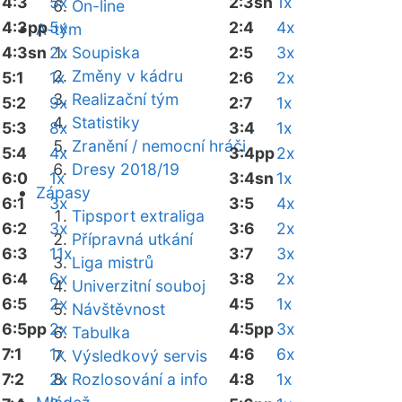
4:3
5x
2:3sn
1x
On-line
4:3pp
5x
2:4
4x
A-tým
4:3sn
2x
Soupiska
2:5
3x
Změny v kádru
5:1
1x
2:6
2x
Realizační tým
5:2
9x
2:7
1x
Statistiky
5:3
8x
3:4
1x
Zranění / nemocní hráči
5:4
4x
3:4pp
2x
Dresy 2018/19
6:0
1x
3:4sn
1x
Zápasy
6:1
3x
3:5
4x
Tipsport extraliga
6:2
3x
3:6
2x
Přípravná utkání
6:3
11x
3:7
3x
Liga mistrů
6:4
6x
3:8
2x
Univerzitní souboj
6:5
2x
4:5
1x
Návštěvnost
6:5pp
2x
4:5pp
3x
Tabulka
7:1
1x
4:6
6x
Výsledkový servis
7:2
2x
Rozlosování a info
4:8
1x