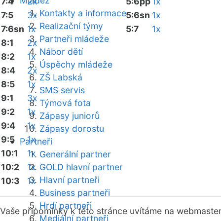
Mládež
7:4
2x
5:6pp
1x
Kontakty a informace
7:5
3x
5:6sn
1x
Realizační týmy
7:6sn
1x
5:7
1x
Partneři mládeže
8:1
2x
Nábor dětí
8:2
1x
Úspěchy mládeže
8:4
2x
ZŠ Labská
8:5
1x
SMS servis
9:1
3x
Týmová fota
9:2
1x
Zápasy juniorů
9:4
1x
Zápasy dorostu
9:5
1x
Partneři
10:1
1x
Generální partner
10:2
1x
GOLD hlavní partner
Hlavní partneři
10:3
1x
Business partneři
Hrdí partneři
Vaše připomínky k této stránce uvítáme na webmaste
Mediální partneři