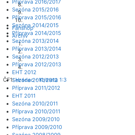
Příprava 2016/2017
Sezóna 2015/2016
Příprava 2015/2016
Sezóna 2014/2015
Fanshop
Příprava 2014/2015
Archiv
Sezóna 2013/2014
Příprava 2013/2014
Sezóna 2012/2013
Příprava 2012/2013
EHT 2012
ČF1:
Hradec - Kometa 1:3
Sezóna 2011/2012
Příprava 2011/2012
EHT 2011
Sezóna 2010/2011
Příprava 2010/2011
Sezóna 2009/2010
Příprava 2009/2010
Sezóna 2008/2009