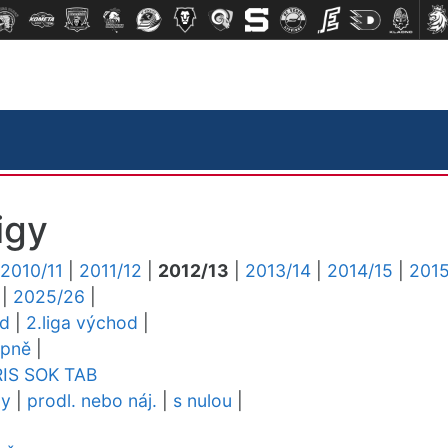
igy
2010/11
|
2011/12
|
2012/13
|
2013/14
|
2014/15
|
2015
|
2025/26
|
ed
|
2.liga východ
|
upně
|
RIS
SOK
TAB
dy
|
prodl. nebo náj.
|
s nulou
|