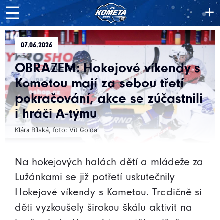
+
☰
07.06.2026
OBRAZEM: Hokejové víkendy s
Kometou mají za sebou třetí
pokračování, akce se zúčastnili
i hráči A-týmu
Klára Bílská, foto: Vít Golda
Na hokejových halách dětí a mládeže za
Lužánkami se již potřetí uskutečnily
Hokejové víkendy s Kometou. Tradičně si
děti vyzkoušely širokou škálu aktivit na