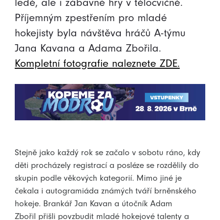
ledě, ale i zábavné hry v tělocvičně.
Příjemným zpestřením pro mladé
hokejisty byla návštěva hráčů A-týmu
Jana Kavana a Adama Zbořila.
Kompletní fotografie naleznete ZDE.
Stejně jako každý rok se začalo v sobotu ráno, kdy
děti procházely registrací a posléze se rozdělily do
skupin podle věkových kategorií. Mimo jiné je
čekala i autogramiáda známých tváří brněnského
hokeje. Brankář Jan Kavan a útočník Adam
Zbořil přišli povzbudit mladé hokejové talenty a