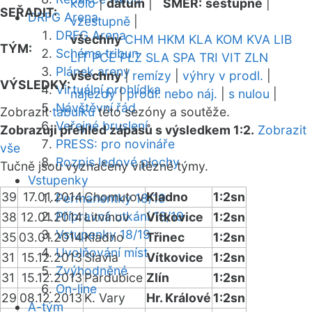
kolo
|
datum
|
SMĚR:
sestupně
|
SEŘADIT:
DRFG Arena
vzestupně
|
DRFG Arena
všechny
CHM
HKM
KLA
KOM
KVA
LIB
TÝM:
Schéma tribun
LIT
PCE
PLZ
SLA
SPA
TRI
VIT
ZLN
Plánek areny
všechny
|
remízy
|
výhry v prodl.
|
VÝSLEDKY:
Virtuální prohlídka
nájezdy
|
prodl. nebo náj.
|
s nulou
|
Návštěvní řád
Zobrazit
tabulku
této sezóny a soutěže.
Veřejné bruslení
Zobrazuji přehled zápasů s výsledkem 1:2.
Zobrazit
PRESS: pro novináře
vše
Rozpis ledové plochy
Tučně jsou vyznačeny vítězné týmy.
Vstupenky
39
17.01.2014
Chomutov
Kladno
1:2sn
Permanentky 18/19
Přípravná utkání 18/19
38
12.01.2014
Litvínov
Vítkovice
1:2sn
Vstupenky 18/19
35
03.01.2014
Kladno
Třinec
1:2sn
Uvolňování míst
31
15.12.2013
Slavia
Vítkovice
1:2sn
Zvýhodněné
31
15.12.2013
Pardubice
Zlín
1:2sn
On-line
29
08.12.2013
K. Vary
Hr. Králové
1:2sn
A-tým