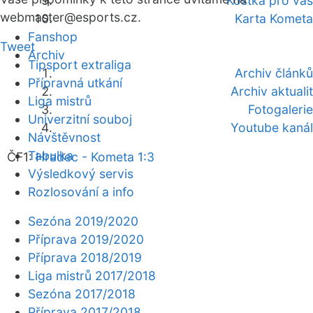
Kostka pro vás
webmaster
@esports.cz.
Karta Kometa
Fanshop
Tweet
Archiv
Tipsport extraliga
Archiv článků
Přípravná utkání
Archiv aktualit
Liga mistrů
Fotogalerie
Univerzitní souboj
Youtube kanál
Návštěvnost
Tabulka
ČF1:
Hradec - Kometa 1:3
Výsledkový servis
Rozlosování a info
Sezóna 2019/2020
Příprava 2019/2020
Příprava 2018/2019
Liga mistrů 2017/2018
Sezóna 2017/2018
Příprava 2017/2018