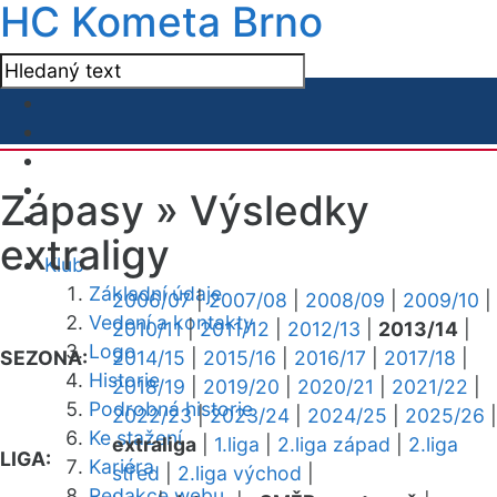
HC Kometa Brno
Zápasy »
Výsledky
extraligy
Klub
Základní údaje
2006/07
|
2007/08
|
2008/09
|
2009/10
|
Vedení a kontakty
2010/11
|
2011/12
|
2012/13
|
2013/14
|
Logo
SEZONA:
2014/15
|
2015/16
|
2016/17
|
2017/18
|
Historie
2018/19
|
2019/20
|
2020/21
|
2021/22
|
Podrobná historie
2022/23
|
2023/24
|
2024/25
|
2025/26
|
Ke stažení
extraliga
|
1.liga
|
2.liga západ
|
2.liga
LIGA:
Kariéra
střed
|
2.liga východ
|
Redakce webu