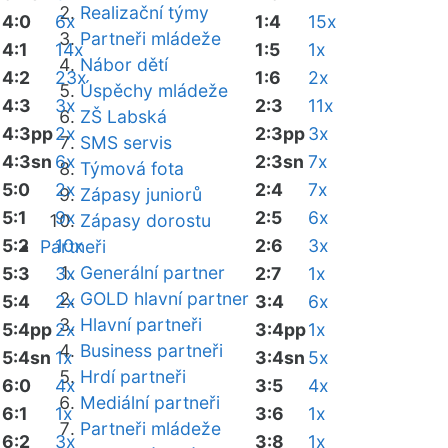
Realizační týmy
4:0
6x
1:4
15x
Partneři mládeže
4:1
14x
1:5
1x
Nábor dětí
4:2
23x
1:6
2x
Úspěchy mládeže
4:3
3x
2:3
11x
ZŠ Labská
4:3pp
2x
2:3pp
3x
SMS servis
4:3sn
6x
2:3sn
7x
Týmová fota
5:0
2x
2:4
7x
Zápasy juniorů
5:1
9x
2:5
6x
Zápasy dorostu
5:2
10x
2:6
3x
Partneři
Generální partner
5:3
3x
2:7
1x
GOLD hlavní partner
5:4
2x
3:4
6x
Hlavní partneři
5:4pp
2x
3:4pp
1x
Business partneři
5:4sn
1x
3:4sn
5x
Hrdí partneři
6:0
4x
3:5
4x
Mediální partneři
6:1
1x
3:6
1x
Partneři mládeže
6:2
3x
3:8
1x