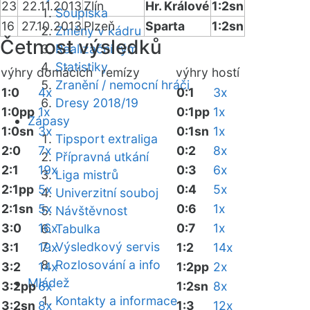
23
22.11.2013
Zlín
Hr. Králové
1:2sn
Soupiska
16
27.10.2013
Plzeň
Sparta
1:2sn
Změny v kádru
Četnost výsledků
Realizační tým
Statistiky
výhry domácích
remízy
výhry hostí
Zranění / nemocní hráči
1:0
4x
0:1
3x
Dresy 2018/19
1:0pp
1x
0:1pp
1x
Zápasy
1:0sn
3x
0:1sn
1x
Tipsport extraliga
2:0
7x
0:2
8x
Přípravná utkání
2:1
19x
0:3
6x
Liga mistrů
2:1pp
5x
0:4
5x
Univerzitní souboj
2:1sn
5x
0:6
1x
Návštěvnost
3:0
16x
0:7
1x
Tabulka
Výsledkový servis
3:1
19x
1:2
14x
Rozlosování a info
3:2
14x
1:2pp
2x
Mládež
3:2pp
6x
1:2sn
8x
Kontakty a informace
3:2sn
8x
1:3
12x