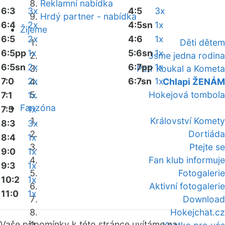
Reklamní nabídka
6:3
3x
4:5
3x
Hrdý partner - nabídka
6:4
2x
4:5sn
1x
Žijeme
6:5
2x
4:6
1x
Děti dětem
6:5pp
1x
5:6sn
1x
Jsme jedna rodina
6:5sn
2x
6:7pp
1x
Petr Koukal a Kometa
7:0
2x
6:7sn
1x
Chlapi ŽENÁM
Hokejová tombola
7:1
1x
Fanzóna
7:5
1x
Království Komety
8:3
3x
Dortiáda
8:4
1x
Ptejte se
9:0
1x
Fan klub informuje
9:3
1x
Fotogalerie
10:2
1x
Aktivní fotogalerie
11:0
1x
Download
Hokejchat.cz
Vaše připomínky k této stránce uvítáme na