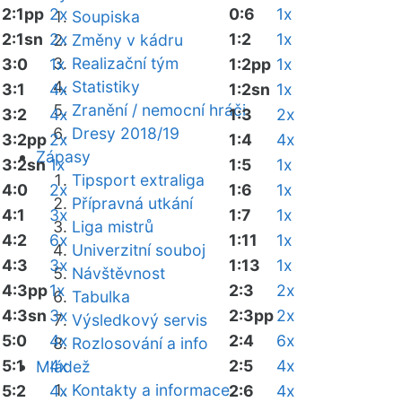
2:1pp
2x
0:6
1x
Soupiska
2:1sn
2x
1:2
1x
Změny v kádru
Realizační tým
3:0
1x
1:2pp
1x
Statistiky
3:1
4x
1:2sn
1x
Zranění / nemocní hráči
3:2
4x
1:3
2x
Dresy 2018/19
3:2pp
2x
1:4
4x
Zápasy
3:2sn
1x
1:5
1x
Tipsport extraliga
4:0
2x
1:6
1x
Přípravná utkání
4:1
3x
1:7
1x
Liga mistrů
4:2
6x
1:11
1x
Univerzitní souboj
4:3
3x
1:13
1x
Návštěvnost
4:3pp
1x
2:3
2x
Tabulka
4:3sn
3x
2:3pp
2x
Výsledkový servis
5:0
4x
2:4
6x
Rozlosování a info
5:1
4x
2:5
4x
Mládež
Kontakty a informace
5:2
4x
2:6
4x