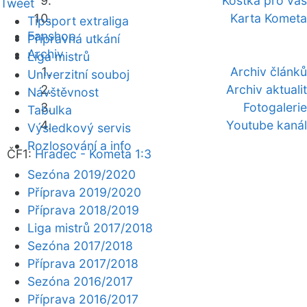
Kostka pro vás
Tweet
Karta Kometa
Tipsport extraliga
Fanshop
Přípravná utkání
Archiv
Liga mistrů
Archiv článků
Univerzitní souboj
Archiv aktualit
Návštěvnost
Fotogalerie
Tabulka
Youtube kanál
Výsledkový servis
Rozlosování a info
ČF1:
Hradec - Kometa 1:3
Sezóna 2019/2020
Příprava 2019/2020
Příprava 2018/2019
Liga mistrů 2017/2018
Sezóna 2017/2018
Příprava 2017/2018
Sezóna 2016/2017
Příprava 2016/2017