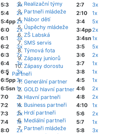
Realizační týmy
5:3
3x
2:7
3x
Partneři mládeže
5:4
2x
2:10
1x
Nábor dětí
5:4pp
2x
3:4
5x
Úspěchy mládeže
6:0
2x
3:4pp
2x
ZŠ Labská
6:1
3x
3:4sn
1x
SMS servis
6:2
3x
3:5
5x
Týmová fota
6:3
7x
3:6
2x
Zápasy juniorů
6:4
3x
3:7
1x
Zápasy dorostu
6:5
3x
3:8
1x
Partneři
6:5pp
3x
4:5
1x
Generální partner
6:5sn
1x
4:6
2x
GOLD hlavní partner
7:0
2x
4:8
2x
Hlavní partneři
Business partneři
7:2
1x
4:10
1x
Hrdí partneři
7:3
2x
5:6
2x
Mediální partneři
7:4
1x
5:7
1x
Partneři mládeže
8:0
2x
5:8
3x