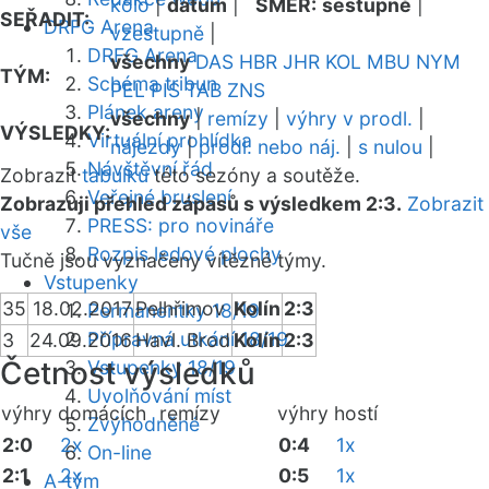
kolo
|
datum
|
SMĚR:
sestupně
|
SEŘADIT:
DRFG Arena
vzestupně
|
DRFG Arena
všechny
DAS
HBR
JHR
KOL
MBU
NYM
TÝM:
Schéma tribun
PEL
PIS
TAB
ZNS
Plánek areny
všechny
|
remízy
|
výhry v prodl.
|
VÝSLEDKY:
Virtuální prohlídka
nájezdy
|
prodl. nebo náj.
|
s nulou
|
Návštěvní řád
Zobrazit
tabulku
této sezóny a soutěže.
Veřejné bruslení
Zobrazuji přehled zápasů s výsledkem 2:3.
Zobrazit
PRESS: pro novináře
vše
Rozpis ledové plochy
Tučně jsou vyznačeny vítězné týmy.
Vstupenky
35
18.02.2017
Pelhřimov
Kolín
2:3
Permanentky 18/19
Přípravná utkání 18/19
3
24.09.2016
Havl. Brod
Kolín
2:3
Četnost výsledků
Vstupenky 18/19
Uvolňování míst
výhry domácích
remízy
výhry hostí
Zvýhodněné
2:0
2x
0:4
1x
On-line
2:1
2x
0:5
1x
A-tým