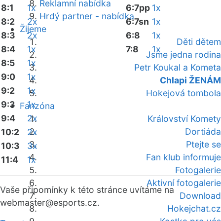
Reklamní nabídka
8:1
1x
6:7pp
1x
Hrdý partner - nabídka
8:2
2x
6:7sn
1x
Žijeme
8:3
2x
6:8
1x
Děti dětem
8:4
1x
7:8
1x
Jsme jedna rodina
8:5
1x
Petr Koukal a Kometa
9:0
1x
Chlapi ŽENÁM
9:2
1x
Hokejová tombola
9:3
1x
Fanzóna
9:4
2x
Království Komety
Dortiáda
10:2
2x
Ptejte se
10:3
3x
Fan klub informuje
11:4
1x
Fotogalerie
Aktivní fotogalerie
Vaše připomínky k této stránce uvítáme na
Download
webmaster
@esports.cz.
Hokejchat.cz