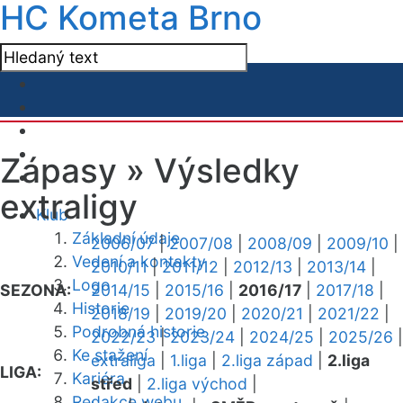
HC Kometa Brno
Zápasy »
Výsledky
extraligy
Klub
Základní údaje
2006/07
|
2007/08
|
2008/09
|
2009/10
|
Vedení a kontakty
2010/11
|
2011/12
|
2012/13
|
2013/14
|
Logo
SEZONA:
2014/15
|
2015/16
|
2016/17
|
2017/18
|
Historie
2018/19
|
2019/20
|
2020/21
|
2021/22
|
Podrobná historie
2022/23
|
2023/24
|
2024/25
|
2025/26
|
Ke stažení
extraliga
|
1.liga
|
2.liga západ
|
2.liga
LIGA:
Kariéra
střed
|
2.liga východ
|
Redakce webu