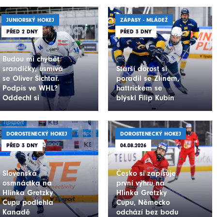
JUNIORSKÝ HOKEJ
ZÁPASY - MLÁDEŽ
PŘED 2 DNY
PŘED 3 DNY
Budou mi chybět
srandičky, usmívá
Starší dorost si
se Oliver Šichtař.
poradil se Zlínem,
Podpis ve WHL?
hattrickem se
Oddechl si
blýskl Filip Kubín
DOROSTENECKÝ HOKEJ
DOROSTENECKÝ HOKEJ
PŘED 3 DNY
04.08.2026
Slovenská
Česko si zapisuje
osmnáctka na
první výhru na
Hlinka Gretzky
Hlinka Gretzky
Cupu podlehla
Cupu, Německo
Kanadě
odchází bez bodu