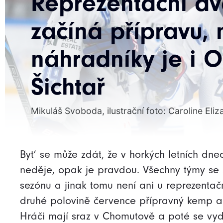
Reprezentační dv
začíná přípravu, 
náhradníky je i O
Šichtař
Mikuláš Svoboda, ilustrační foto: Caroline Eli
Byť se může zdát, že v horkých letních dne
neděje, opak je pravdou. Všechny týmy se 
sezónu a jinak tomu není ani u reprezentač
druhé polovině července přípravný kemp a 
Hráči mají sraz v Chomutově a poté se vyd