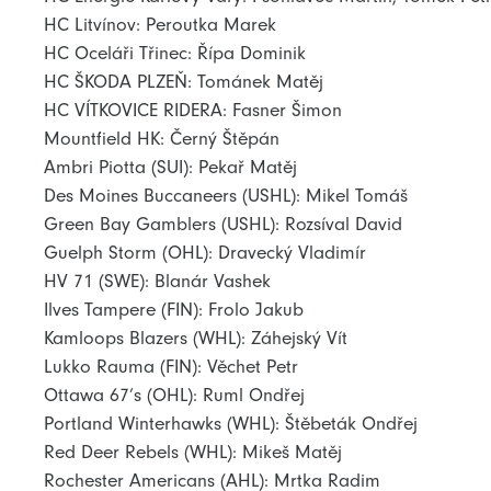
HC Litvínov: Peroutka Marek
HC Oceláři Třinec: Řípa Dominik
HC ŠKODA PLZEŇ: Tománek Matěj
HC VÍTKOVICE RIDERA: Fasner Šimon
Mountfield HK: Černý Štěpán
Ambri Piotta (SUI): Pekař Matěj
Des Moines Buccaneers (USHL): Mikel Tomáš
Green Bay Gamblers (USHL): Rozsíval David
Guelph Storm (OHL): Dravecký Vladimír
HV 71 (SWE): Blanár Vashek
Ilves Tampere (FIN): Frolo Jakub
Kamloops Blazers (WHL): Záhejský Vít
Lukko Rauma (FIN): Věchet Petr
Ottawa 67’s (OHL): Ruml Ondřej
Portland Winterhawks (WHL): Štěbeták Ondřej
Red Deer Rebels (WHL): Mikeš Matěj
Rochester Americans (AHL): Mrtka Radim