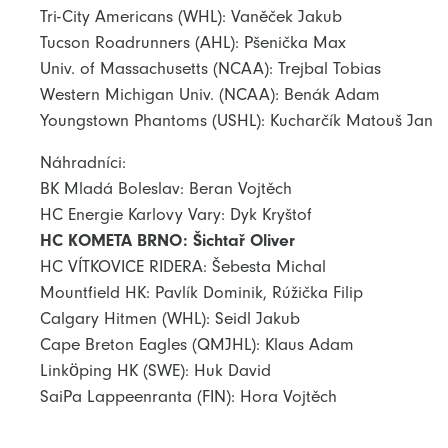
Tri-City Americans (WHL): Vaněček Jakub
Tucson Roadrunners (AHL): Pšenička Max
Univ. of Massachusetts (NCAA): Trejbal Tobias
Western Michigan Univ. (NCAA): Benák Adam
Youngstown Phantoms (USHL): Kucharčík Matouš Jan
Náhradníci:
BK Mladá Boleslav: Beran Vojtěch
HC Energie Karlovy Vary: Dyk Kryštof
HC KOMETA BRNO: Šichtař Oliver
HC VÍTKOVICE RIDERA: Šebesta Michal
Mountfield HK: Pavlík Dominik, Rúžička Filip
Calgary Hitmen (WHL): Seidl Jakub
Cape Breton Eagles (QMJHL): Klaus Adam
Linköping HK (SWE): Huk David
SaiPa Lappeenranta (FIN): Hora Vojtěch