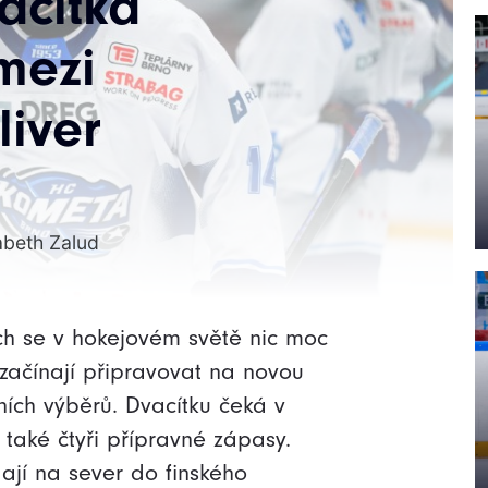
acítka
mezi
liver
zabeth Zalud
ch se v hokejovém světě nic moc
začínají připravovat na novou
ních výběrů. Dvacítku čeká v
také čtyři přípravné zápasy.
ají na sever do finského