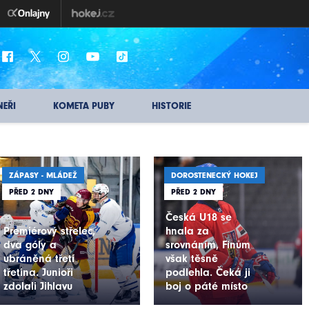
NEŘI
KOMETA PUBY
HISTORIE
ZÁPASY - MLÁDEŽ
DOROSTENECKÝ HOKEJ
PŘED 2 DNY
PŘED 2 DNY
Česká U18 se
Premiérový střelec,
hnala za
dva góly a
srovnáním, Finům
ubráněná třetí
však těsně
třetina. Junioři
podlehla. Čeká ji
zdolali Jihlavu
boj o páté místo