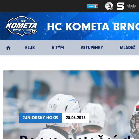
HC KOMETA BRN
KLUB
A-TÝM
VSTUPENKY
MLÁDEŽ
JUNIORSKÝ HOKEJ
23.06.2026