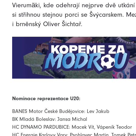
Vierumäki, kde odehrají nejprve dvě utká
si střihnou stejnou porci se Švýcarskem. Me
i brněnský Oliver Šichtař.
Nominace reprezentace U20:
BANES Motor České Budějovice: Lev Jakub
BK Mladá Boleslav: Jansa Michal
HC DYNAMO PARDUBICE: Macek Vít, Vápeník Teodor
HC Energie Karlovy Vary: Psohlavec Martin, Tomek Pet