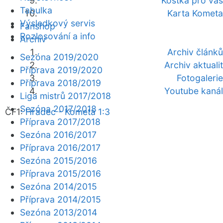
Kostka pro vás
Tabulka
Karta Kometa
Výsledkový servis
Fanshop
Rozlosování a info
Archiv
Archiv článků
Sezóna 2019/2020
Archiv aktualit
Příprava 2019/2020
Fotogalerie
Příprava 2018/2019
Youtube kanál
Liga mistrů 2017/2018
Sezóna 2017/2018
ČF1:
Hradec - Kometa 1:3
Příprava 2017/2018
Sezóna 2016/2017
Příprava 2016/2017
Sezóna 2015/2016
Příprava 2015/2016
Sezóna 2014/2015
Příprava 2014/2015
Sezóna 2013/2014