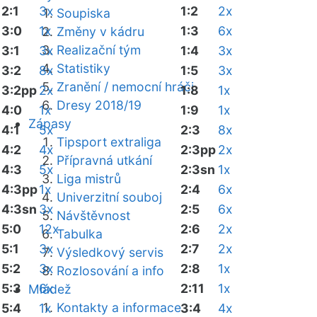
2:1
3x
1:2
2x
Soupiska
3:0
1x
1:3
6x
Změny v kádru
Realizační tým
3:1
3x
1:4
3x
Statistiky
3:2
8x
1:5
3x
Zranění / nemocní hráči
3:2pp
2x
1:8
1x
Dresy 2018/19
4:0
1x
1:9
1x
Zápasy
4:1
5x
2:3
8x
Tipsport extraliga
4:2
4x
2:3pp
2x
Přípravná utkání
4:3
5x
2:3sn
1x
Liga mistrů
4:3pp
1x
2:4
6x
Univerzitní souboj
4:3sn
3x
2:5
6x
Návštěvnost
5:0
12x
2:6
2x
Tabulka
5:1
3x
2:7
2x
Výsledkový servis
5:2
3x
2:8
1x
Rozlosování a info
5:3
6x
2:11
1x
Mládež
Kontakty a informace
5:4
1x
3:4
4x