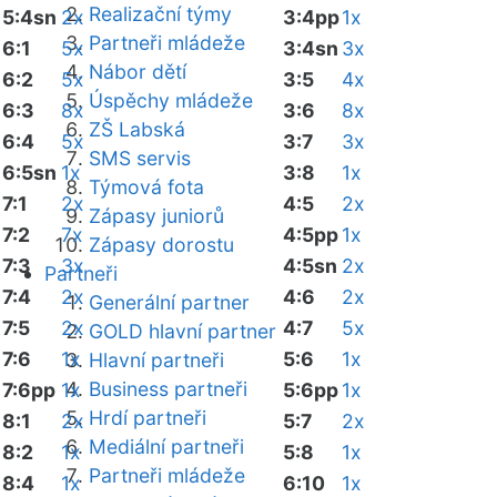
Realizační týmy
5:4sn
2x
3:4pp
1x
Partneři mládeže
6:1
5x
3:4sn
3x
Nábor dětí
6:2
5x
3:5
4x
Úspěchy mládeže
6:3
8x
3:6
8x
ZŠ Labská
6:4
5x
3:7
3x
SMS servis
6:5sn
1x
3:8
1x
Týmová fota
7:1
2x
4:5
2x
Zápasy juniorů
7:2
7x
4:5pp
1x
Zápasy dorostu
7:3
3x
4:5sn
2x
Partneři
7:4
2x
4:6
2x
Generální partner
7:5
2x
4:7
5x
GOLD hlavní partner
7:6
1x
5:6
1x
Hlavní partneři
Business partneři
7:6pp
1x
5:6pp
1x
Hrdí partneři
8:1
2x
5:7
2x
Mediální partneři
8:2
1x
5:8
1x
Partneři mládeže
8:4
1x
6:10
1x