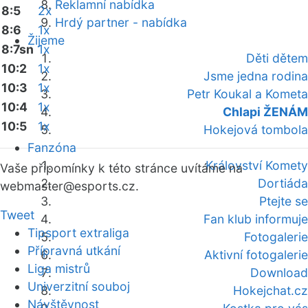
Reklamní nabídka
8:5
2x
Hrdý partner - nabídka
8:6
1x
Žijeme
8:7sn
1x
Děti dětem
10:2
1x
Jsme jedna rodina
10:3
1x
Petr Koukal a Kometa
10:4
1x
Chlapi ŽENÁM
10:5
1x
Hokejová tombola
Fanzóna
Království Komety
Vaše připomínky k této stránce uvítáme na
Dortiáda
webmaster
@esports.cz.
Ptejte se
Tweet
Fan klub informuje
Tipsport extraliga
Fotogalerie
Přípravná utkání
Aktivní fotogalerie
Liga mistrů
Download
Univerzitní souboj
Hokejchat.cz
Návštěvnost