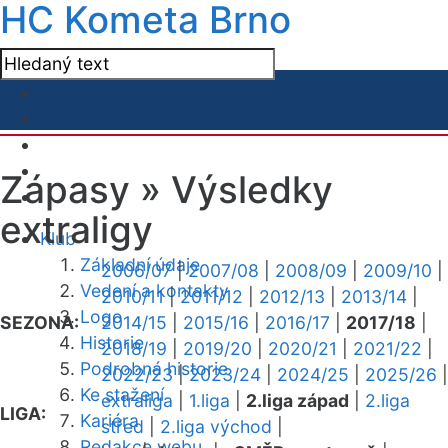
HC Kometa Brno
Zápasy »
Výsledky
extraligy
Klub
Základní údaje
2006/07
|
2007/08
|
2008/09
|
2009/10
|
Vedení a kontakty
2010/11
|
2011/12
|
2012/13
|
2013/14
|
Logo
SEZONA:
2014/15
|
2015/16
|
2016/17
|
2017/18
|
Historie
2018/19
|
2019/20
|
2020/21
|
2021/22
|
Podrobná historie
2022/23
|
2023/24
|
2024/25
|
2025/26
|
Ke stažení
extraliga
|
1.liga
|
2.liga západ
|
2.liga
LIGA:
Kariéra
střed
|
2.liga východ
|
Redakce webu