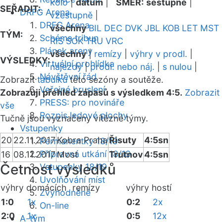
kolo
|
datum
|
SMĚR:
sestupně
|
SEŘADIT:
DRFG Arena
vzestupně
|
DRFG Arena
všechny
BIL
DEC
DVK
JBL
KOB
LET
MST
TÝM:
Schéma tribun
RIS
SOK
TRU
VRC
Plánek areny
všechny
|
remízy
|
výhry v prodl.
|
VÝSLEDKY:
Virtuální prohlídka
nájezdy
|
prodl. nebo náj.
|
s nulou
|
Návštěvní řád
Zobrazit
tabulku
této sezóny a soutěže.
Veřejné bruslení
Zobrazuji přehled zápasů s výsledkem 4:5.
Zobrazit
PRESS: pro novináře
vše
Rozpis ledové plochy
Tučně jsou vyznačeny vítězné týmy.
Vstupenky
20
22.11.2017
Kobra Praha
Řisuty
4:5sn
Permanentky 18/19
Přípravná utkání 18/19
16
08.11.2017
Most
Trutnov
4:5sn
Četnost výsledků
Vstupenky 18/19
Uvolňování míst
výhry domácích
remízy
výhry hostí
Zvýhodněné
1:0
1x
0:2
2x
On-line
2:0
1x
0:5
12x
A-tým