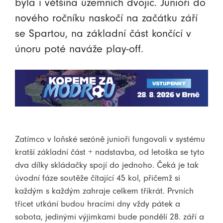
byla i většina územních dvojic. Junioři do
nového ročníku naskočí na začátku září
se Spartou, na základní část končící v
únoru poté naváže play-off.
Zatímco v loňské sezóně junioři fungovali v systému
kratší základní část + nadstavba, od letoška se tyto
dva dílky skládačky spojí do jednoho. Čeká je tak
úvodní fáze soutěže čítající 45 kol, přičemž si
každým s každým zahraje celkem třikrát. Prvních
třicet utkání budou hracími dny vždy pátek a
sobota, jedinými výjimkami bude pondělí 28. září a