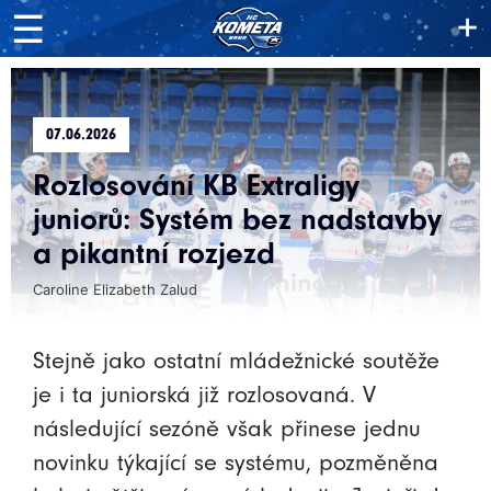
+
☰
07.06.2026
Rozlosování KB Extraligy
juniorů: Systém bez nadstavby
a pikantní rozjezd
Caroline Elizabeth Zalud
Stejně jako ostatní mládežnické soutěže
je i ta juniorská již rozlosovaná. V
následující sezóně však přinese jednu
novinku týkající se systému, pozměněna