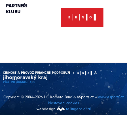
PARTNEŘI
KLUBU
ČINNOST A PROVOZ FINANČNĚ PODPORUJE
A
VÍCE INFORMACÍ ZDE
Copyright © 2004–2026 HC Kometa Brno & eSports.cz –
www.esports.cz
Nastavení cookies
webdesign
tellinger.digital