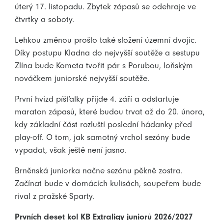
úterý 17. listopadu. Zbytek zápasů se odehraje ve
čtvrtky a soboty.
Lehkou změnou prošlo také složení územní dvojic.
Díky postupu Kladna do nejvyšší soutěže a sestupu
Zlína bude Kometa tvořit pár s Porubou, loňským
nováčkem juniorské nejvyšší soutěže.
První hvizd píšťalky přijde 4. září a odstartuje
maraton zápasů, které budou trvat až do 20. února,
kdy základní část rozluští poslední hádanky před
play-off. O tom, jak samotný vrchol sezóny bude
vypadat, však ještě není jasno.
Brněnská juniorka načne sezónu pěkně zostra.
Začínat bude v domácích kulisách, soupeřem bude
rival z pražské Sparty.
Prvních deset kol KB Extraligy juniorů 2026/2027